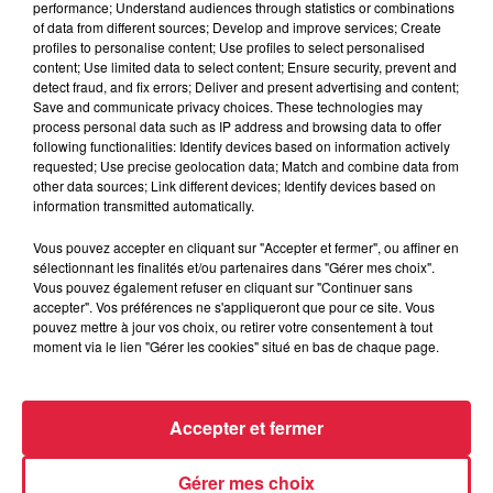
performance; Understand audiences through statistics or combinations
of data from different sources; Develop and improve services; Create
profiles to personalise content; Use profiles to select personalised
content; Use limited data to select content; Ensure security, prevent and
detect fraud, and fix errors; Deliver and present advertising and content;
Save and communicate privacy choices. These technologies may
process personal data such as IP address and browsing data to offer
following functionalities: Identify devices based on information actively
requested; Use precise geolocation data; Match and combine data from
other data sources; Link different devices; Identify devices based on
information transmitted automatically.
Vous pouvez accepter en cliquant sur "Accepter et fermer", ou affiner en
À Hoerdt, de l’eau brune sort des robinets
sélectionnant les finalités et/ou partenaires dans "Gérer mes choix".
Vous pouvez également refuser en cliquant sur "Continuer sans
Depuis plusieurs jours, des habitants de Hoerdt ont vu de
accepter". Vos préférences ne s'appliqueront que pour ce site. Vous
l’eau brune s’écouler de leurs robinets. Face aux
pouvez mettre à jour vos choix, ou retirer votre consentement à tout
nombreuses interrogations, la municipalité a pris...
moment via le lien "Gérer les cookies" situé en bas de chaque page.
Accepter et fermer
Gérer mes choix