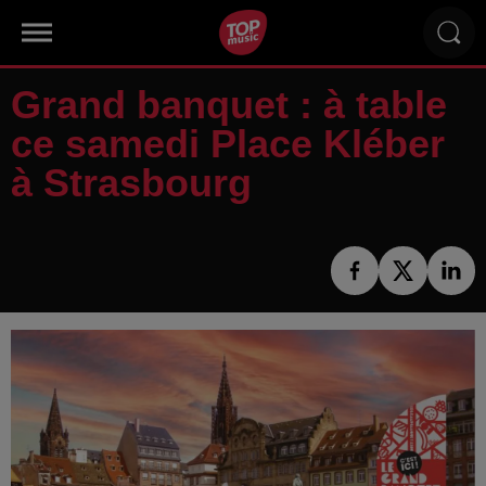
Grand banquet : à table
ce samedi Place Kléber
à Strasbourg