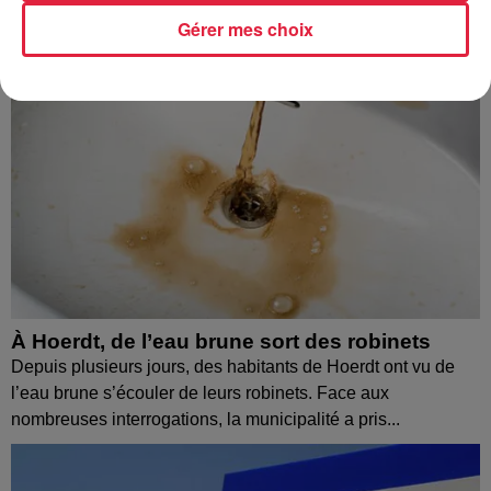
Gérer mes choix
À Hoerdt, de l’eau brune sort des robinets
Depuis plusieurs jours, des habitants de Hoerdt ont vu de
l’eau brune s’écouler de leurs robinets. Face aux
nombreuses interrogations, la municipalité a pris...