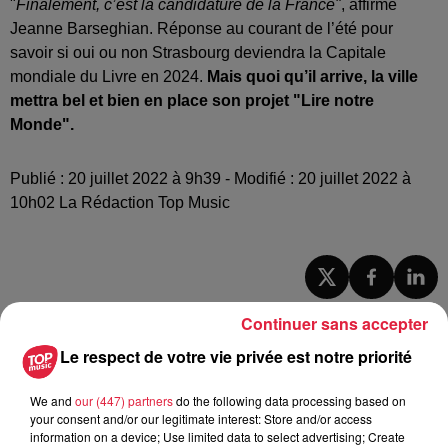
"
Finalement, c’est la candidature de la France"
, affirme
Jeanne Barseghian. Réponse au courant de l’été pour
savoir si oui ou non Strasbourg deviendra la Capitale
mondiale du Livre en 2024.
Mais quoi qu’il arrive, la ville
mettra bel et bien en place son projet "Lire notre
Monde".
Publié : 20 juillet 2022 à 9h39 - Modifié : 20 juillet 2022 à
10h02 La Rédaction Top Music
A lire aussi
Continuer sans accepter
Le respect de votre vie privée est notre priorité
16h00
À Hoerdt, de l’eau brune sort des
We and
our (447) partners
do the following data processing based on
robinets
your consent and/or our legitimate interest: Store and/or access
information on a device; Use limited data to select advertising; Create