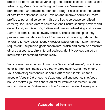
profiles for personalised advertising; Use profiles to select personalised
advertising; Measure advertising performance; Measure content
performance; Understand audiences through statistics or combinations
15h54
of data from different sources; Develop and improve services; Create
Tags antisémites à Strasbourg :
profiles to personalise content; Use profiles to select personalised
Catherine Trautmann réagit
content; Use limited data to select content; Ensure security, prevent and
detect fraud, and fix errors; Deliver and present advertising and content;
Save and communicate privacy choices. These technologies may
process personal data such as IP address and browsing data to offer
following functionalities: Identify devices based on information actively
requested; Use precise geolocation data; Match and combine data from
14h33
Au zoo de Mulhouse : rencontre
other data sources; Link different devices; Identify devices based on
information transmitted automatically.
avec les flamants rouges
Vous pouvez accepter en cliquant sur "Accepter et fermer", ou affiner en
sélectionnant les finalités et/ou partenaires dans "Gérer mes choix".
Vous pouvez également refuser en cliquant sur "Continuer sans
accepter". Vos préférences ne s'appliqueront que pour ce site. Vous
pouvez mettre à jour vos choix, ou retirer votre consentement à tout
moment via le lien "Gérer les cookies" situé en bas de chaque page.
À découvrir également
Accepter et fermer