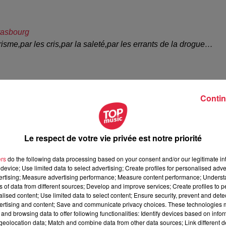
rasbourg
sme,par les cris,par la saleté,par les errants de la drogue…
, 2021
Contin
, la Prétète du Bas-Rhin a mené une réunion d'information avec
Le respect de votre vie privée est notre priorité
les doléances des habitants face aux problèmes liées
au trafic d
fète du Bas-Rhin a rappelé que
chaque mois des opérations d
ers
do the following data processing based on your consent and/or our legitimate int
. Les procédures en matière de contrôle de stupéfiants ont
device; Use limited data to select advertising; Create profiles for personalised adver
vertising; Measure advertising performance; Measure content performance; Unders
2022. Par ailleurs, la police aux frontières a procédé à plus 3
ns of data from different sources; Develop and improve services; Create profiles to 
are. Pour rassurer les habitants, la Préfète du Bas-Rhin a annonc
alised content; Use limited data to select content; Ensure security, prevent and detect
s dans le quartier gare.
ertising and content; Save and communicate privacy choices. These technologies
and browsing data to offer following functionalities: Identify devices based on infor
eolocation data; Match and combine data from other data sources; Link different de