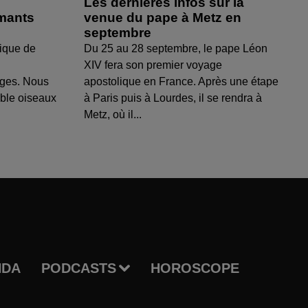
Les dernières infos sur la
amants
venue du pape à Metz en
septembre
ique de
Du 25 au 28 septembre, le pape Léon
XIV fera son premier voyage
uges. Nous
apostolique en France. Après une étape
able oiseaux
à Paris puis à Lourdes, il se rendra à
Metz, où il...
NDA
PODCASTS
HOROSCOPE