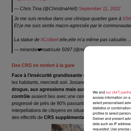
— Chris Tina (@ChristinaHell)
September 11, 2022
Je me suis rendue dans une clinique quartier gare à
#St
Et je me suis sentie macro-agressée par le communautari
La statue de
#Colbert
elle,elle m’a même pas calculée…
— miranda❤️matricule 5097 (@mimimatic)
November 21
Des CRS en renfort à la gare
Face à l'insécurité grandissante dans le quartier gare
les habitants, mercredi soir. Josiane Chevalier a écouté 
drogue, aux agressions mais aussi à la saleté
. La Pré
We and
our (447) partn
contrôle
avaient lieu avec une centaine d'interpellations
access information on a 
select personalised ad
progressé de près de 90% passant de 70 en 2021 à 132 en 
statistics or combinatio
interpellations de citoyens en situation irrégulière à la g
profiles to select person
des effectifs de
CRS supplémentaires qui seront déployé
Deliver and present adv
data such as IP address 
requested; Use precise g