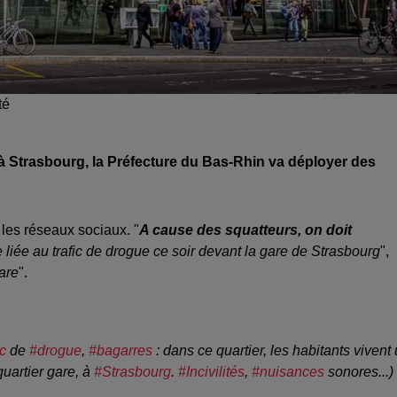
té
e à Strasbourg, la Préfecture du Bas-Rhin va déployer des
les réseaux sociaux. "
A cause des squatteurs, on doit
liée au trafic de drogue ce soir devant la gare de Strasbourg
",
are
".
ic
de
#drogue
,
#bagarres
: dans ce quartier, les habitants vivent
 quartier gare, à
#Strasbourg
.
#Incivilités
,
#nuisances
sonores...) 