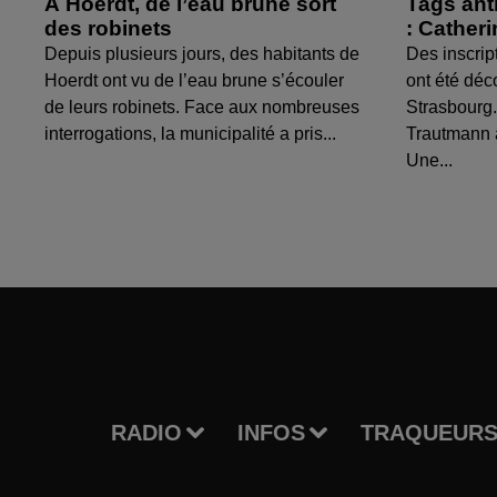
À Hoerdt, de l’eau brune sort
Tags ant
des robinets
: Cather
Depuis plusieurs jours, des habitants de
Des inscrip
Hoerdt ont vu de l’eau brune s’écouler
ont été déc
de leurs robinets. Face aux nombreuses
Strasbourg.
interrogations, la municipalité a pris...
Trautmann 
Une...
RADIO
INFOS
TRAQUEURS