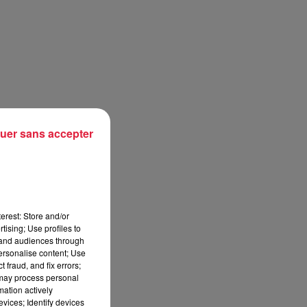
uer sans accepter
e
e
erest: Store and/or
tising; Use profiles to
tand audiences through
00
personalise content; Use
é
 fraud, and fix errors;
 may process personal
mation actively
vices; Identify devices