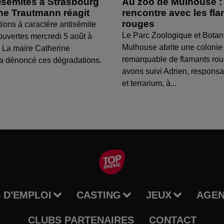
isémites à Strasbourg
Au zoo de Mulhouse :
ine Trautmann réagit
rencontre avec les fl
rouges
tions à caractère antisémite
Le Parc Zoologique et Botan
ouvertes mercredi 5 août à
Mulhouse abrite une colonie
 La maire Catherine
remarquable de flamants ro
a dénoncé ces dégradations.
avons suivi Adrien, respons
et terrarium, à...
 D'EMPLOI
CASTING
JEUX
AGE
CLUBS PARTENAIRES
CONTACT