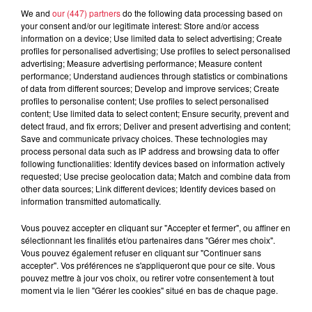
We and
our (447) partners
do the following data processing based on
your consent and/or our legitimate interest: Store and/or access
À découvrir également
information on a device; Use limited data to select advertising; Create
profiles for personalised advertising; Use profiles to select personalised
advertising; Measure advertising performance; Measure content
performance; Understand audiences through statistics or combinations
of data from different sources; Develop and improve services; Create
profiles to personalise content; Use profiles to select personalised
content; Use limited data to select content; Ensure security, prevent and
detect fraud, and fix errors; Deliver and present advertising and content;
Save and communicate privacy choices. These technologies may
process personal data such as IP address and browsing data to offer
following functionalities: Identify devices based on information actively
requested; Use precise geolocation data; Match and combine data from
other data sources; Link different devices; Identify devices based on
information transmitted automatically.
Vous pouvez accepter en cliquant sur "Accepter et fermer", ou affiner en
sélectionnant les finalités et/ou partenaires dans "Gérer mes choix".
Vous pouvez également refuser en cliquant sur "Continuer sans
accepter". Vos préférences ne s'appliqueront que pour ce site. Vous
pouvez mettre à jour vos choix, ou retirer votre consentement à tout
moment via le lien "Gérer les cookies" situé en bas de chaque page.
À Hoerdt, de l’eau brune sort des robinets