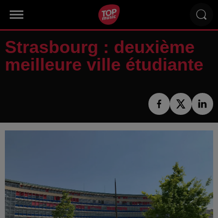
Strasbourg : deuxième
meilleure ville étudiante