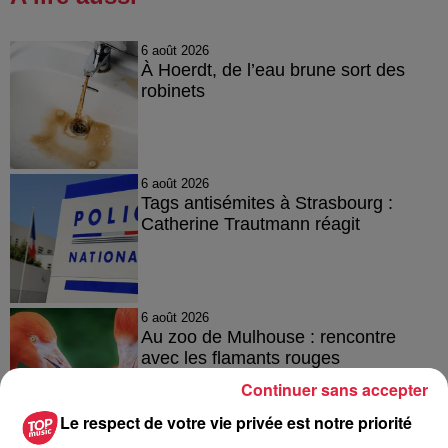
6 août 2026
À Hoerdt, de l’eau brune sort des
robinets
6 août 2026
Tags antisémites à Strasbourg :
Catherine Trautmann réagit
6 août 2026
Au zoo de Mulhouse : rencontre
avec les flamants rouges
Continuer sans accepter
Le respect de votre vie privée est notre priorité