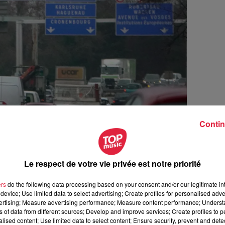
Contin
Le respect de votre vie privée est notre priorité
ts en commun
ers
do the following data processing based on your consent and/or our legitimate int
uche de la M35 est réservée aux cars, bus, covoiturage et taxis
device; Use limited data to select advertising; Create profiles for personalised adver
vertising; Measure advertising performance; Measure content performance; Unders
19h, du lundi au vendredi. Ce sera le cas dans le sens entrant v
ns of data from different sources; Develop and improve services; Create profiles to 
alised content; Use limited data to select content; Ensure security, prevent and detect
Haguenau et dans le sens Sud-Nord, depuis la Vigie jusqu'à la