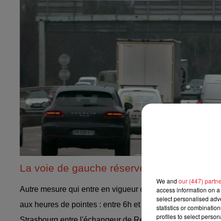
La voie de gauche réservée aux transpor
We and
our (447) partn
Autre mesure qui entre en vigueur ce jeudi : la voie de ga
access information on a 
select personalised ad
aux heures de pointes : entre 6h et 10h puis entre 16h et 
statistics or combinatio
profiles to select person
Strasbourg entre l'échangeur de Reichstett et la place d'