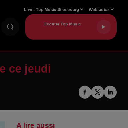
Live :
Top Music Strasbourg
Webradios
e ce jeudi
A lire aussi