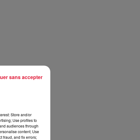
uer sans accepter
erest: Store and/or
tising; Use profiles to
tand audiences through
ers
personalise content; Use
 fraud, and fix errors;