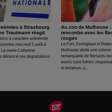
isémites à Strasbourg
Au zoo de Mulhouse :
ine Trautmann réagit
rencontre avec les fl
rouges
tions à caractère antisémite
Le Parc Zoologique et Botan
ouvertes mercredi 5 août à
Mulhouse abrite une colonie
 La maire Catherine
remarquable de flamants ro
a dénoncé ces dégradations.
avons suivi Adrien, respons
et terrarium, à...