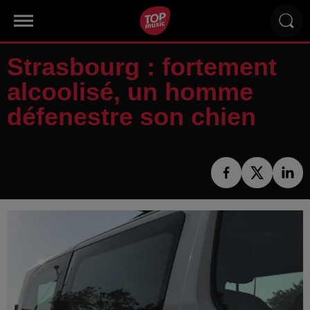
Strasbourg : fortement
alcoolisé, un homme
défenestre son chien