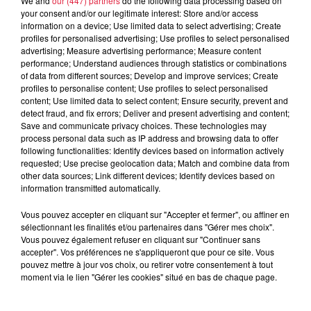
We and
our (447) partners
do the following data processing based on
À découvrir également
your consent and/or our legitimate interest: Store and/or access
information on a device; Use limited data to select advertising; Create
profiles for personalised advertising; Use profiles to select personalised
advertising; Measure advertising performance; Measure content
performance; Understand audiences through statistics or combinations
of data from different sources; Develop and improve services; Create
profiles to personalise content; Use profiles to select personalised
content; Use limited data to select content; Ensure security, prevent and
detect fraud, and fix errors; Deliver and present advertising and content;
Save and communicate privacy choices. These technologies may
process personal data such as IP address and browsing data to offer
following functionalities: Identify devices based on information actively
requested; Use precise geolocation data; Match and combine data from
other data sources; Link different devices; Identify devices based on
information transmitted automatically.
Vous pouvez accepter en cliquant sur "Accepter et fermer", ou affiner en
sélectionnant les finalités et/ou partenaires dans "Gérer mes choix".
Vous pouvez également refuser en cliquant sur "Continuer sans
accepter". Vos préférences ne s'appliqueront que pour ce site. Vous
pouvez mettre à jour vos choix, ou retirer votre consentement à tout
moment via le lien "Gérer les cookies" situé en bas de chaque page.
À Hoerdt, de l’eau brune sort des robinets
Depuis plusieurs jours, des habitants de Hoerdt ont vu de