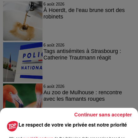
6 août 2026
À Hoerdt, de l’eau brune sort des
robinets
6 août 2026
Tags antisémites à Strasbourg :
Catherine Trautmann réagit
6 août 2026
Au zoo de Mulhouse : rencontre
avec les flamants rouges
Continuer sans accepter
Le respect de votre vie privée est notre priorité