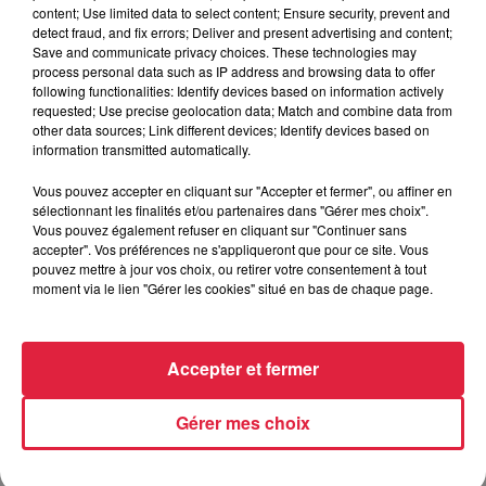
content; Use limited data to select content; Ensure security, prevent and
detect fraud, and fix errors; Deliver and present advertising and content;
Publié : 11 juillet 2023 à 8h50 - Modifié : 11 juillet 2023 à
Save and communicate privacy choices. These technologies may
10h26 Antoine Martin
process personal data such as IP address and browsing data to offer
following functionalities: Identify devices based on information actively
requested; Use precise geolocation data; Match and combine data from
other data sources; Link different devices; Identify devices based on
information transmitted automatically.
A lire aussi
Vous pouvez accepter en cliquant sur "Accepter et fermer", ou affiner en
sélectionnant les finalités et/ou partenaires dans "Gérer mes choix".
Vous pouvez également refuser en cliquant sur "Continuer sans
6h38
accepter". Vos préférences ne s'appliqueront que pour ce site. Vous
Les sentiers poussettes de la Vallée
pouvez mettre à jour vos choix, ou retirer votre consentement à tout
de Villé
moment via le lien "Gérer les cookies" situé en bas de chaque page.
Accepter et fermer
6 août 2026
À Hoerdt, de l’eau brune sort des
Gérer mes choix
robinets