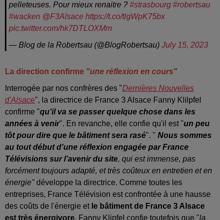
pelleteuses. Pour mieux renaitre ?
#strasbourg
#robertsau
#wacken
@F3Alsace
https://t.co/tlgWpK75bx
pic.twitter.com/hk7DTLOXMm
— Blog de la Robertsau (@BlogRobertsau)
July 15, 2023
La direction confirme
"une réflexion en cours"
Interrogée par nos confrères des "
Dernières Nouvelles
d'Alsace
", la directrice de France 3 Alsace Fanny Klilpfel
confirme "
qu'il va se passer quelque chose dans les
années à venir
". En revanche, elle confie qu'il est "
un
peu
tôt pour dire que le bâtiment sera rasé
". "
Nous sommes
au tout début d’une réflexion engagée par France
Télévisions sur l’avenir du site
, qui est immense, pas
forcément toujours adapté, et très coûteux en entretien et en
énergie"
développe la directrice. Comme toutes les
entreprises, France Télévision est confrontée à une hausse
des coûts de l'énergie et
le bâtiment de France 3 Alsace
est très énergivore
. Fanny Klipfel confie toutefois que "
la