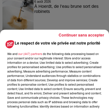
6 août 2026
À Hoerdt, de l’eau brune sort des
robinets
Continuer sans accepter
6 août 2026
Tags antisémites à Strasbourg :
Le respect de votre vie privée est notre priorité
Catherine Trautmann réagit
We and
our (447) partners
do the following data processing based on
your consent and/or our legitimate interest: Store and/or access
information on a device; Use limited data to select advertising; Create
6 août 2026
profiles for personalised advertising; Use profiles to select personalised
Au zoo de Mulhouse : rencontre
advertising; Measure advertising performance; Measure content
performance; Understand audiences through statistics or combinations
avec les flamants rouges
of data from different sources; Develop and improve services; Create
profiles to personalise content; Use profiles to select personalised
content; Use limited data to select content; Ensure security, prevent and
detect fraud, and fix errors; Deliver and present advertising and content;
Save and communicate privacy choices. These technologies may
process personal data such as IP address and browsing data to offer
following functionalities: Identify devices based on information actively