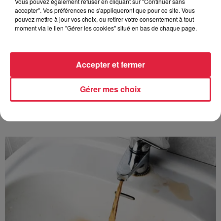
Vous pouvez également refuser en cliquant sur "Continuer sans
accepter". Vos préférences ne s'appliqueront que pour ce site. Vous
pouvez mettre à jour vos choix, ou retirer votre consentement à tout
6 août 2026
moment via le lien "Gérer les cookies" situé en bas de chaque page.
Au zoo de Mulhouse : rencontre
avec les flamants rouges
Accepter et fermer
Gérer mes choix
À découvrir également