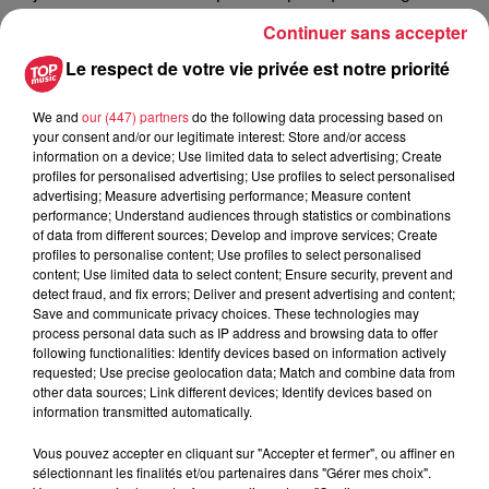
Crédit :
@TopMusic -TS
Continuer sans accepter
Le respect de votre vie privée est notre priorité
Publié : 5 août 2022 à 14h36 par Thomas Stenico
We and
our (447) partners
do the following data processing based on
your consent and/or our legitimate interest: Store and/or access
information on a device; Use limited data to select advertising; Create
profiles for personalised advertising; Use profiles to select personalised
A lire aussi
advertising; Measure advertising performance; Measure content
performance; Understand audiences through statistics or combinations
of data from different sources; Develop and improve services; Create
6 août 2026
profiles to personalise content; Use profiles to select personalised
À Hoerdt, de l’eau brune sort des
content; Use limited data to select content; Ensure security, prevent and
robinets
detect fraud, and fix errors; Deliver and present advertising and content;
Save and communicate privacy choices. These technologies may
process personal data such as IP address and browsing data to offer
following functionalities: Identify devices based on information actively
requested; Use precise geolocation data; Match and combine data from
other data sources; Link different devices; Identify devices based on
6 août 2026
information transmitted automatically.
Tags antisémites à Strasbourg :
Catherine Trautmann réagit
Vous pouvez accepter en cliquant sur "Accepter et fermer", ou affiner en
sélectionnant les finalités et/ou partenaires dans "Gérer mes choix".