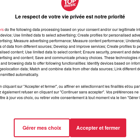
t. Des food trucks et un point d'eau sont également mis à
Le respect de votre vie privée est notre priorité
nt la Coupe du monde au Qatar en 2022 à cause du Covid-19, l
ers
do the following data processing based on your consent and/or our legitimate int
ulaires
». Elle souhaite faire de cet espace un lieu de conviviali
device; Use limited data to select advertising; Create profiles for personalised adver
mble des supporters
.
vertising; Measure advertising performance; Measure content performance; Unders
ns of data from different sources; Develop and improve services; Create profiles to 
alised content; Use limited data to select content; Ensure security, prevent and detect
ertising and content; Save and communicate privacy choices. These technologies
squ'à la fin de la soirée
. Les parkings situés à proximité
and browsing data to offer following functionalities: Identify devices based on infor
e de privilégier les
transports en commun ou le vélo
. Un
eolocation data; Match and combine data from other data sources; Link different de
t contrôlés à l'entrée de la fan zone, les bouteilles en verr
nsmitted automatically.
cliquant sur "Accepter et fermer", ou affiner en sélectionnant les finalités et/ou pa
 et de la finale seront communiquées ultérieurement.
 également refuser en cliquant sur "Continuer sans accepter". Vos préférences ne 
tre à jour vos choix, ou retirer votre consentement à tout moment via le lien "Gérer 
à 8h59
 est natif du Nord de l’Alsace, de Mommenheim plus
Gérer mes choix
Accepter et fermer
ciétés, mais aussi le sport et la culture, c’est avec curiosité