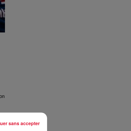
son
uer sans accepter