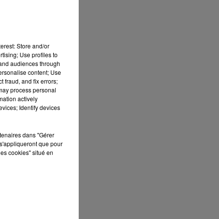
a
erest: Store and/or
té
tising; Use profiles to
tand audiences through
personalise content; Use
 fraud, and fix errors;
 may process personal
mation actively
vices; Identify devices
e
rtenaires dans "Gérer
s'appliqueront que pour
les cookies" situé en