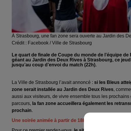
À Strasbourg, une fan zone sera ouverte au Jardin des D
Crédit :
Facebook / Ville de Strasbourg
Le quart de finale de Coupe du monde de l’équipe de F
géant au Jardin des Deux Rives à Strasbourg, ce jeudi 
jusqu’au coup d’envoi du match (22h).
La Ville de Strasbourg l’avait annoncé :
si les Bleus att
zone serait installée au Jardin des Deux Rives
, comme 
aussi aux visiteurs, de vivre ensemble tous les prochains
parcours,
la fan zone accueillera également les retransm
prochain
.
Une soirée animée à partir de 18h
Pour ce premier rendez-vous,
le site ouvre dès 18 heur