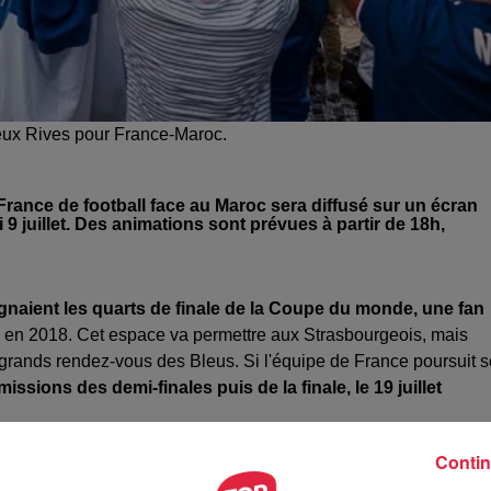
eux Rives pour France-Maroc.
rance de football face au Maroc sera diffusé sur un écran
9 juillet. Des animations sont prévues à partir de 18h,
eignaient les quarts de finale de la Coupe du monde, une fan
en 2018. Cet espace va permettre aux Strasbourgeois, mais
 grands rendez-vous des Bleus. Si l'équipe de France poursuit 
issions des demi-finales puis de la finale, le 19 juillet
Contin
es
. Avant le coup d'envoi, plusieurs animations sont prévues : u
n