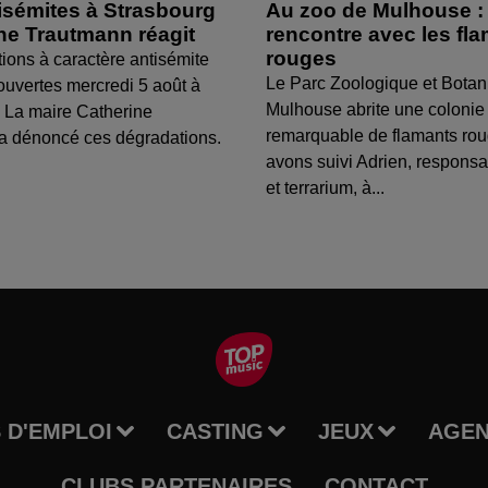
isémites à Strasbourg
Au zoo de Mulhouse :
ine Trautmann réagit
rencontre avec les fl
rouges
tions à caractère antisémite
Le Parc Zoologique et Botan
ouvertes mercredi 5 août à
Mulhouse abrite une colonie
 La maire Catherine
remarquable de flamants ro
a dénoncé ces dégradations.
avons suivi Adrien, respons
et terrarium, à...
 D'EMPLOI
CASTING
JEUX
AGE
CLUBS PARTENAIRES
CONTACT