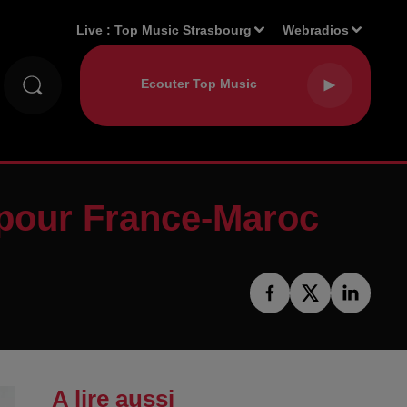
Live :
Top Music Strasbourg
Webradios
 pour France-Maroc
A lire aussi