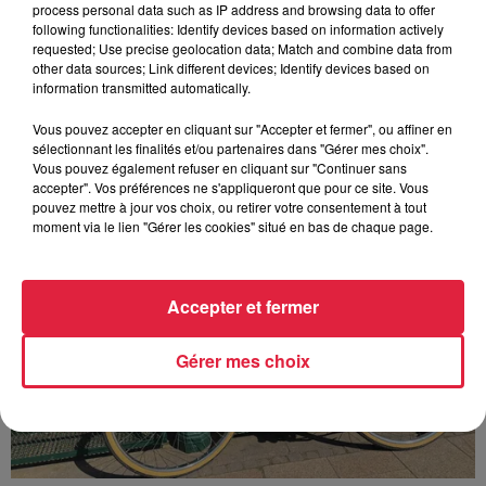
Europa-Park : des précisons sur l’après Euro-
process personal data such as IP address and browsing data to offer
Mir
following functionalities: Identify devices based on information actively
requested; Use precise geolocation data; Match and combine data from
Pendant trois décennies, l'Euro-Mir a fait tourner les têtes
other data sources; Link different devices; Identify devices based on
des visiteurs. La mythique montagne russe s'apprête
information transmitted automatically.
désormais à disparaître du paysage du parc...
Vous pouvez accepter en cliquant sur "Accepter et fermer", ou affiner en
sélectionnant les finalités et/ou partenaires dans "Gérer mes choix".
Vous pouvez également refuser en cliquant sur "Continuer sans
accepter". Vos préférences ne s'appliqueront que pour ce site. Vous
pouvez mettre à jour vos choix, ou retirer votre consentement à tout
moment via le lien "Gérer les cookies" situé en bas de chaque page.
Accepter et fermer
Gérer mes choix