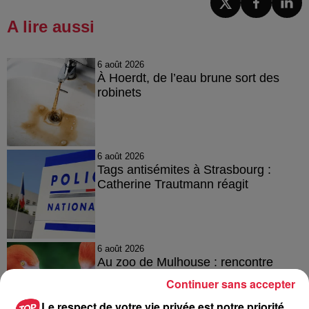
A lire aussi
6 août 2026
À Hoerdt, de l’eau brune sort des
robinets
6 août 2026
Tags antisémites à Strasbourg :
Catherine Trautmann réagit
6 août 2026
Au zoo de Mulhouse : rencontre
avec les flamants rouges
Continuer sans accepter
Le respect de votre vie privée est notre priorité