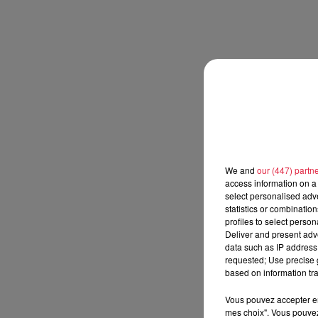
We and
our (447) partn
access information on a 
select personalised ad
statistics or combinatio
profiles to select person
Deliver and present adv
data such as IP address 
requested; Use precise g
based on information tra
Vous pouvez accepter en 
mes choix". Vous pouvez