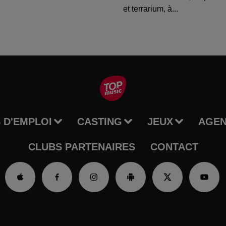
et terrarium, à...
 D'EMPLOI
CASTING
JEUX
AGE
CLUBS PARTENAIRES
CONTACT