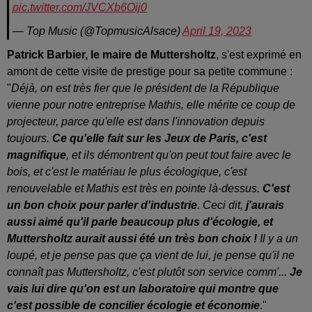
pic.twitter.com/JVCXb6Oij0
— Top Music (@TopmusicAlsace)
April 19, 2023
Patrick Barbier, le maire de Muttersholtz
, s'est exprimé en
amont de cette visite de prestige pour sa petite commune :
"
Déjà, on est très fier que le président de la République
vienne pour notre entreprise Mathis, elle mérite ce coup de
projecteur, parce qu'elle est dans l'innovation depuis
toujours.
Ce qu'elle fait sur les Jeux de Paris, c'est
magnifique
, et ils démontrent qu'on peut tout faire avec le
bois, et c'est le matériau le plus écologique, c'est
renouvelable et Mathis est très en pointe là-dessus.
C'est
un bon choix pour parler d'industrie
. Ceci dit,
j'aurais
aussi aimé qu'il parle beaucoup plus d'écologie, et
Muttersholtz aurait aussi été un très bon choix !
Il y a un
loupé, et je pense pas que ça vient de lui, je pense qu'il ne
connaît pas Muttersholtz, c'est plutôt son service comm'...
Je
vais lui dire qu'on est un laboratoire qui montre que
c'est possible de concilier écologie et économie
."