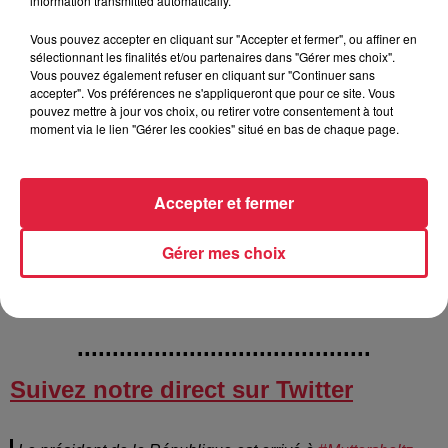
information transmitted automatically.
Vous pouvez accepter en cliquant sur "Accepter et fermer", ou affiner en
sélectionnant les finalités et/ou partenaires dans "Gérer mes choix".
Vous pouvez également refuser en cliquant sur "Continuer sans
accepter". Vos préférences ne s'appliqueront que pour ce site. Vous
Retour sur la journée / @Top Music - CR
pouvez mettre à jour vos choix, ou retirer votre consentement à tout
moment via le lien "Gérer les cookies" situé en bas de chaque page.
Ecoutez Emmanuel Macron qui s'exprime sur sa réunion
Accepter et fermer
avec des élus locaux alsaciens
Gérer mes choix
..........................................
Suivez notre direct sur Twitter