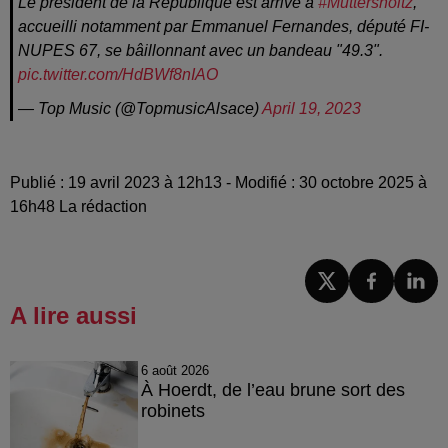
Le président de la République est arrivé à
#Muttersholtz
,
accueilli notamment par Emmanuel Fernandes, député FI-
NUPES 67, se bâillonnant avec un bandeau "49.3".
pic.twitter.com/HdBWf8nIAO
— Top Music (@TopmusicAlsace)
April 19, 2023
Publié : 19 avril 2023 à 12h13 - Modifié : 30 octobre 2025 à
16h48 La rédaction
A lire aussi
6 août 2026
À Hoerdt, de l’eau brune sort des
robinets