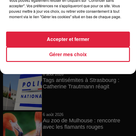
Vous pouvez également refuser en cliquant sur "Continuer sans
accepter". Vos préférences ne s'appliqueront que pour ce site. Vous
pouvez mettre à jour vos choix, ou retirer votre consentement à tout
Toute l'actu
moment via le lien "Gérer les cookies" situé en bas de chaque page.
6 août 2026
Accepter et fermer
À Hoerdt, de l’eau brune sort des
robinets
Gérer mes choix
6 août 2026
Tags antisémites à Strasbourg :
Catherine Trautmann réagit
6 août 2026
Au zoo de Mulhouse : rencontre
avec les flamants rouges