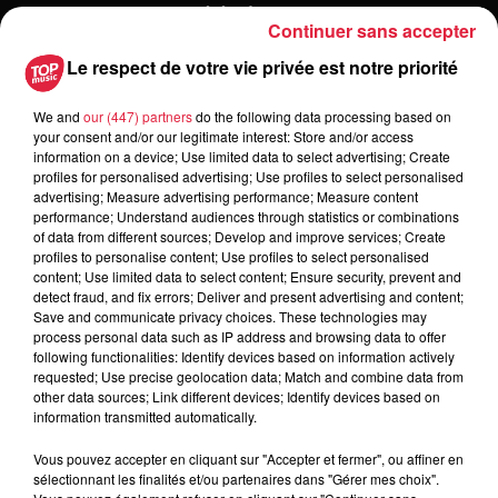
> Une petite copropriété où tous le monde s'entends
Continuer sans accepter
bien :) :
situation idéale pour
un syndic bénévole
, car la
Le respect de votre vie privée est notre priorité
gestion reste raisonnable par la taille de la résidence. Et la
confiance, la bonne entente entre les copropriétaires sont
We and
our (447) partners
do the following data processing based on
des atouts pour un fonctionnement éconmique optimal.
your consent and/or our legitimate interest: Store and/or access
> Une grande résidence :
l'expérience et le temps de
information on a device; Use limited data to select advertising; Create
travail sont importants dans ce cas, et la prestation du
profiles for personalised advertising; Use profiles to select personalised
advertising; Measure advertising performance; Measure content
syndic professionnel
sera bénéfique à la copropriété.
performance; Understand audiences through statistics or combinations
> Les coproprétaires ne s'entendent pas ou le syndic
of data from different sources; Develop and improve services; Create
bénévole rencontre des difficultés
: faire appel à
un
profiles to personalise content; Use profiles to select personalised
content; Use limited data to select content; Ensure security, prevent and
syndic professionnel
devient indispensable.
detect fraud, and fix errors; Deliver and present advertising and content;
Save and communicate privacy choices. These technologies may
Retrouvez IGLOO on Air sur leur page Facebook
process personal data such as IP address and browsing data to offer
Les Infos Habitat avec Trianon Résidences
following functionalities: Identify devices based on information actively
requested; Use precise geolocation data; Match and combine data from
other data sources; Link different devices; Identify devices based on
information transmitted automatically.
Vous pouvez accepter en cliquant sur "Accepter et fermer", ou affiner en
sélectionnant les finalités et/ou partenaires dans "Gérer mes choix".