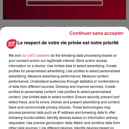
Le groupe Synerlab recherche ses
Continuer sans accepter
futurs collaborateurs.
Le respect de votre vie privée est notre priorité
Chez Synerlab, nous recherchons
We and
our (447) partners
do the following data processing based on
des collaborateurs
your consent and/or our legitimate interest: Store and/or access
passionnés par le monde de la santé, du mieux-être des
information on a device; Use limited data to select advertising; Create
patients
. Le sens n’est pas une question !
profiles for personalised advertising; Use profiles to select personalised
advertising; Measure advertising performance; Measure content
Nous recherchons aussi des personnalités qui aiment
le
performance; Understand audiences through statistics or combinations
monde industriel
et qui le voient comme une expérience
of data from different sources; Develop and improve services; Create
profiles to personalise content; Use profiles to select personalised
collaborative du 21ème siècle.
content; Use limited data to select content; Ensure security, prevent and
detect fraud, and fix errors; Deliver and present advertising and content;
Ethique et humanisme, créativité, entrepreneuriat, rigueur et
Save and communicate privacy choices. These technologies may
sens de l’effort sont
des critères incontournables de
process personal data such as IP address and browsing data to offer
réussite.
following functionalities: Identify devices based on information actively
requested; Use precise geolocation data; Match and combine data from
Retrouvez toutes nos offres d'emploi en
other data sources; Link different devices; Identify devices based on