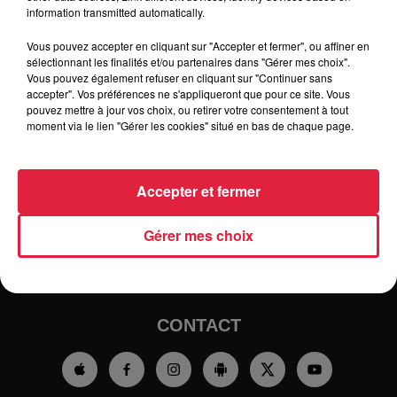
information transmitted automatically.
cliquant
ICI!
Vous pouvez accepter en cliquant sur "Accepter et fermer", ou affiner en
sélectionnant les finalités et/ou partenaires dans "Gérer mes choix".
Vous pouvez également refuser en cliquant sur "Continuer sans
accepter". Vos préférences ne s'appliqueront que pour ce site. Vous
pouvez mettre à jour vos choix, ou retirer votre consentement à tout
moment via le lien "Gérer les cookies" situé en bas de chaque page.
RADIO
INFOS
Accepter et fermer
TRAQUEURS D'EMPLOI
CASTING
Gérer mes choix
JEUX
AGENDA
PODCASTS
HOROSCOPE
CLUBS PARTENAIRES
CONTACT