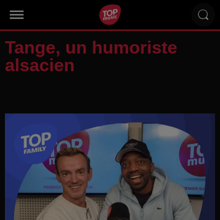
Tange, un humoriste
alsacien