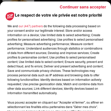
Continuer sans accepter
Le respect de votre vie privée est notre priorité
6 août 2026
Tags antisémites à Strasbourg :
Catherine Trautmann réagit
We and
our (447) partners
do the following data processing based on
your consent and/or our legitimate interest: Store and/or access
information on a device; Use limited data to select advertising; Create
profiles for personalised advertising; Use profiles to select personalised
advertising; Measure advertising performance; Measure content
performance; Understand audiences through statistics or combinations
6 août 2026
of data from different sources; Develop and improve services; Create
Au zoo de Mulhouse : rencontre
profiles to personalise content; Use profiles to select personalised
avec les flamants rouges
content; Use limited data to select content; Ensure security, prevent and
detect fraud, and fix errors; Deliver and present advertising and content;
Save and communicate privacy choices. These technologies may
process personal data such as IP address and browsing data to offer
following functionalities: Identify devices based on information actively
requested; Use precise geolocation data; Match and combine data from
other data sources; Link different devices; Identify devices based on
information transmitted automatically.
Dans la même série
Vous pouvez accepter en cliquant sur "Accepter et fermer", ou affiner en
sélectionnant les finalités et/ou partenaires dans "Gérer mes choix".