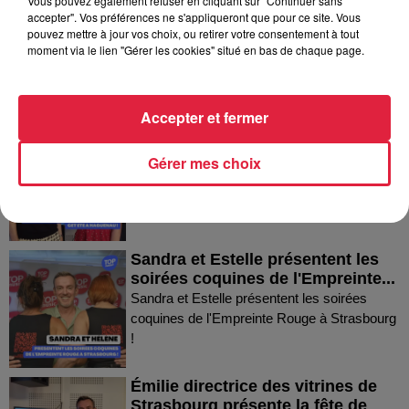
Vous pouvez également refuser en cliquant sur "Continuer sans
Thierry du Domaine Wunsch et
accepter". Vos préférences ne s'appliqueront que pour ce site. Vous
Mann à Wettolsheim !
pouvez mettre à jour vos choix, ou retirer votre consentement à tout
Thierry du Domaine Wunsch et Mann à
moment via le lien "Gérer les cookies" situé en bas de chaque page.
Wettolsheim !
Accepter et fermer
Fanny nous présente le festival
Festimania !
Gérer mes choix
Fanny nous présente le festival Festimania !
Sandra et Estelle présentent les
soirées coquines de l'Empreinte...
Sandra et Estelle présentent les soirées
coquines de l'Empreinte Rouge à Strasbourg
!
Émilie directrice des vitrines de
Strasbourg présente la fête de