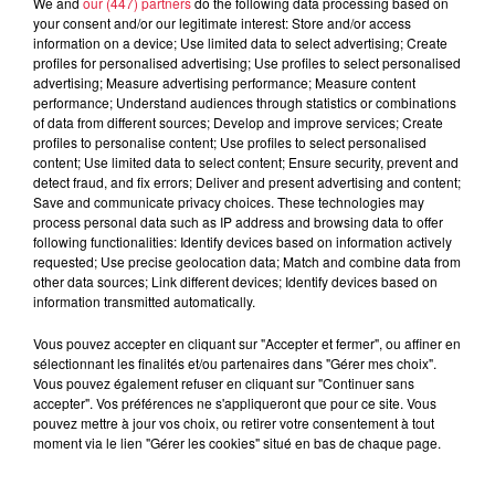
We and
our (447) partners
do the following data processing based on
your consent and/or our legitimate interest: Store and/or access
information on a device; Use limited data to select advertising; Create
profiles for personalised advertising; Use profiles to select personalised
advertising; Measure advertising performance; Measure content
performance; Understand audiences through statistics or combinations
of data from different sources; Develop and improve services; Create
profiles to personalise content; Use profiles to select personalised
content; Use limited data to select content; Ensure security, prevent and
detect fraud, and fix errors; Deliver and present advertising and content;
Save and communicate privacy choices. These technologies may
process personal data such as IP address and browsing data to offer
following functionalities: Identify devices based on information actively
requested; Use precise geolocation data; Match and combine data from
other data sources; Link different devices; Identify devices based on
information transmitted automatically.
Publié : 21 mars 2022 à 7h57 - Modifié : 21 mars 2022 à
19h51 Céline Rinckel
Vous pouvez accepter en cliquant sur "Accepter et fermer", ou affiner en
sélectionnant les finalités et/ou partenaires dans "Gérer mes choix".
Vous pouvez également refuser en cliquant sur "Continuer sans
accepter". Vos préférences ne s'appliqueront que pour ce site. Vous
pouvez mettre à jour vos choix, ou retirer votre consentement à tout
moment via le lien "Gérer les cookies" situé en bas de chaque page.
A lire aussi