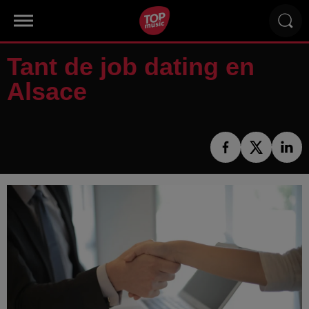
Tant de job dating en
Alsace