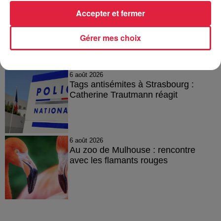
6 août 2026
Accepter et fermer
À Hoerdt, de l’eau brune sort des
robinets
Gérer mes choix
6 août 2026
Tags antisémites à Strasbourg :
Catherine Trautmann réagit
6 août 2026
Au zoo de Mulhouse : rencontre
avec les flamants rouges