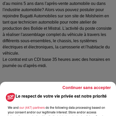
d'au moins 5 ans dans l'après-vente automobile ou dans
l'industrie automobile? Alors vous pouvez postuler pour
rejoindre Bugatti Automobiles sur son site de Molsheim en
tant que technicien automobile pour notre atelier de
production des Bolide et Mistral. L'activité du poste consiste
à réaliser l'assemblage complet du véhicule à travers les
différents sous-ensembles, le chassis, les systèmes
électriques et électroniques, la carrosserie et l'habitacle du
véhicule.
Le contrat est un CDI base 35 heures avec des horaires en
journée ou d'après-midi.
Postulez à l'offre : Technicien automobile
Continuer sans accepter
Le respect de votre vie privée est notre priorité
We and
our (447) partners
do the following data processing based on
Votre nom
*
your consent and/or our legitimate interest: Store and/or access