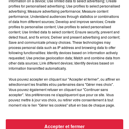
information on a device; Use limited data to select advertising; Create
profiles for personalised advertising; Use profiles to select personalised
advertising; Measure advertising performance; Measure content
performance; Understand audiences through statistics or combinations
of data from different sources; Develop and improve services; Create
profiles to personalise content; Use profiles to select personalised
Votre e-mail
*
content; Use limited data to select content; Ensure security, prevent and
detect fraud, and fix errors; Deliver and present advertising and content;
Save and communicate privacy choices. These technologies may
process personal data such as IP address and browsing data to offer
following functionalities: Identify devices based on information actively
requested; Use precise geolocation data; Match and combine data from
Votre n° de téléphone
*
other data sources; Link different devices; Identify devices based on
information transmitted automatically.
Vous pouvez accepter en cliquant sur "Accepter et fermer", ou affiner en
sélectionnant les finalités et/ou partenaires dans "Gérer mes choix".
Vous pouvez également refuser en cliquant sur "Continuer sans
accepter". Vos préférences ne s'appliqueront que pour ce site. Vous
Votre message
*
pouvez mettre à jour vos choix, ou retirer votre consentement à tout
moment via le lien "Gérer les cookies" situé en bas de chaque page.
Accepter et fermer