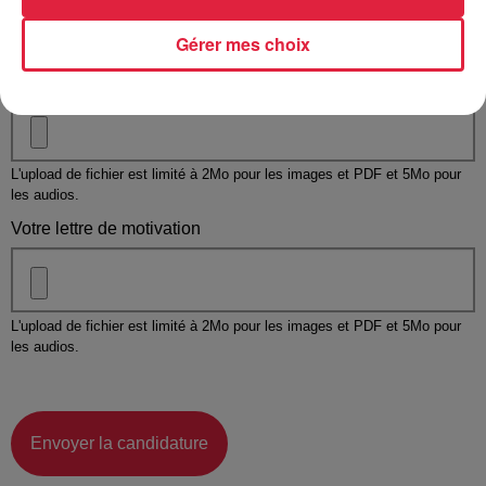
Gérer mes choix
Taille maximum : 500 caractères
Votre CV
L'upload de fichier est limité à 2Mo pour les images et PDF et 5Mo pour
les audios.
Votre lettre de motivation
L'upload de fichier est limité à 2Mo pour les images et PDF et 5Mo pour
les audios.
Envoyer la candidature