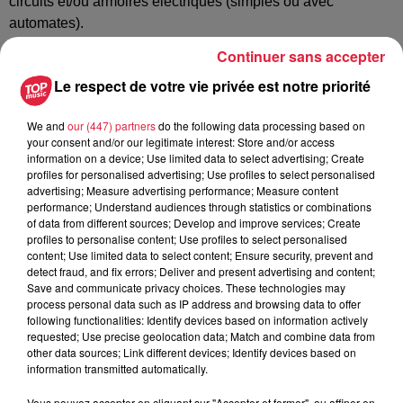
circuits et/ou armoires électriques (simples ou avec
automates).
Il contribue à la satisfaction des clients dans le respect des
Continuer sans accepter
engagements contractuels (temps, délais, qualité de
Le respect de votre vie privée est notre priorité
service).
Des astreintes périodique sont à prévoir.
We and
our (447) partners
do the following data processing based on
your consent and/or our legitimate interest: Store and/or access
information on a device; Use limited data to select advertising; Create
Postulez à l'offre : Technicien Dépanneur
profiles for personalised advertising; Use profiles to select personalised
advertising; Measure advertising performance; Measure content
Frigoriste Froid Commercial
performance; Understand audiences through statistics or combinations
of data from different sources; Develop and improve services; Create
profiles to personalise content; Use profiles to select personalised
content; Use limited data to select content; Ensure security, prevent and
detect fraud, and fix errors; Deliver and present advertising and content;
Save and communicate privacy choices. These technologies may
Votre nom
*
process personal data such as IP address and browsing data to offer
following functionalities: Identify devices based on information actively
requested; Use precise geolocation data; Match and combine data from
other data sources; Link different devices; Identify devices based on
information transmitted automatically.
Votre e-mail
*
Vous pouvez accepter en cliquant sur "Accepter et fermer", ou affiner en