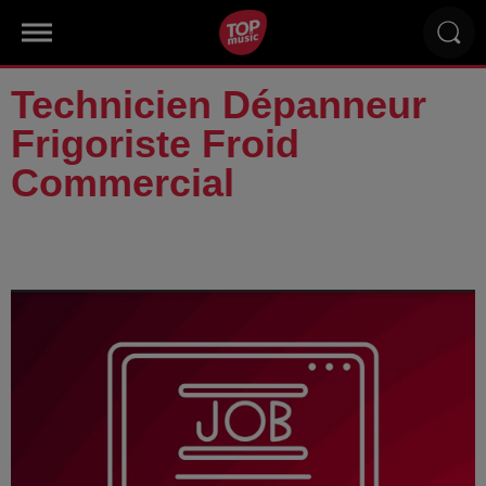
Technicien Dépanneur
Frigoriste Froid
Commercial