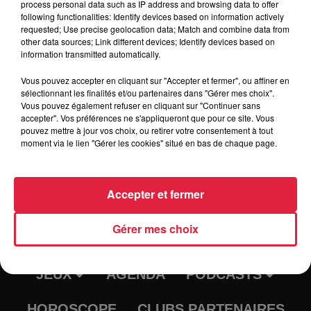
process personal data such as IP address and browsing data to offer
following functionalities: Identify devices based on information actively
requested; Use precise geolocation data; Match and combine data from
other data sources; Link different devices; Identify devices based on
information transmitted automatically.
SCHOOL ÉPISODE 2 : MAELYSS
Vous pouvez accepter en cliquant sur "Accepter et fermer", ou affiner en
LEPAGE
sélectionnant les finalités et/ou partenaires dans "Gérer mes choix".
Vous pouvez également refuser en cliquant sur "Continuer sans
accepter". Vos préférences ne s'appliqueront que pour ce site. Vous
pouvez mettre à jour vos choix, ou retirer votre consentement à tout
moment via le lien "Gérer les cookies" situé en bas de chaque page.
Accepter et fermer
RADIO
INFOS
Gérer mes choix
TRAQUEURS D'EMPLOI
CASTING
JEUX
AGENDA
PODCASTS
HOROSCOPE
CLUBS PARTENAIRES