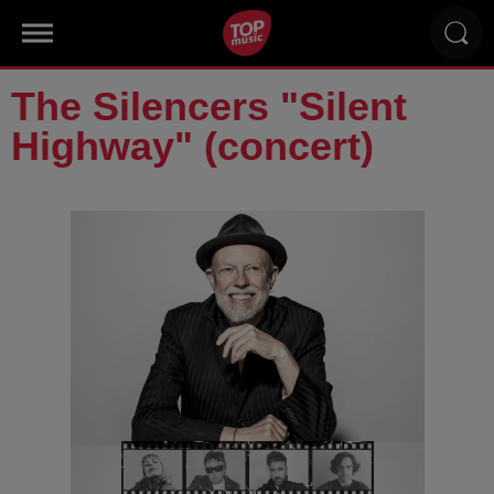
The Silencers "Silent
Highway" (concert)