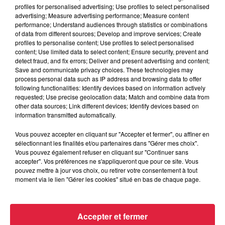
s’exilent à Londres pour monter ce qu’ils appelleraient à
profiles for personalised advertising; Use profiles to select personalised
advertising; Measure advertising performance; Measure content
l’époque un ‘vrai’ groupe. Un groupe qui composerait des
performance; Understand audiences through statistics or combinations
chansons personnelles, empreintes d’émotion, dans le but
of data from different sources; Develop and improve services; Create
de toucher les gens. The Silencers était né et les voici
profiles to personalise content; Use profiles to select personalised
content; Use limited data to select content; Ensure security, prevent and
aujourd’hui de retour avec un dixième album : Silent
detect fraud, and fix errors; Deliver and present advertising and content;
Highway.
Save and communicate privacy choices. These technologies may
process personal data such as IP address and browsing data to offer
La recette reste inchangée. Des morceaux méticuleusement
following functionalities: Identify devices based on information actively
fabriqués de manière artisanale, des mélodies exaltantes et
requested; Use precise geolocation data; Match and combine data from
des textes sensibles. Les douze titres qui composent Silent
other data sources; Link different devices; Identify devices based on
information transmitted automatically.
Highway vous marqueront et feront corps avec vous - un
groove hypnotique qui vous fera taper du pied ou danser sur
Vous pouvez accepter en cliquant sur "Accepter et fermer", ou affiner en
des paroles aussi bien authentiques, sincères ou irréelles
sélectionnant les finalités et/ou partenaires dans "Gérer mes choix".
Vous pouvez également refuser en cliquant sur "Continuer sans
que politiques, ironiques ou amusantes.
accepter". Vos préférences ne s'appliqueront que pour ce site. Vous
pouvez mettre à jour vos choix, ou retirer votre consentement à tout
Silent Highway a été crée pendant le confinement de 2020
moment via le lien "Gérer les cookies" situé en bas de chaque page.
entre Nantes, Rennes et Glasgow, et co-produit par Jimme
et Baptiste Brondy, batteur du groupe Delgrès. Jimme
O’Neill souhaitait revenir aux sources de ce qui a forgé le
Accepter et fermer
son des Silencers à savoir leur tout premier album A Letter