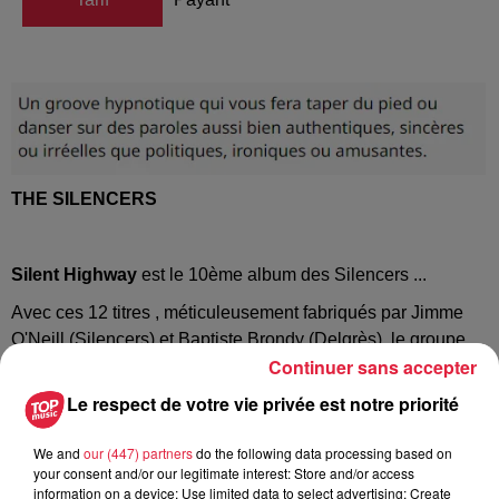
THE SILENCERS
Silent Highway
est le 10ème album des Silencers ...
Avec ces 12 titres , méticuleusement fabriqués par Jimme
O'Neill (Silencers) et Baptiste Brondy (Delgrès), le groupe
Continuer sans accepter
retrouve le son de ses 1ers albums . On s'en délecte .
Le respect de votre vie privée est notre priorité
A PROPOS DE L ALBUM " SILENT HIGHWAY" :
We and
our (447) partners
do the following data processing based on
your consent and/or our legitimate interest: Store and/or access
Au début des années 80, quatre jeunes de Glasgow
information on a device; Use limited data to select advertising; Create