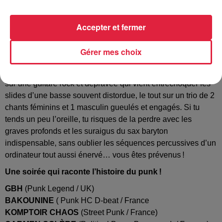
salles & squats européens depuis 2007. Digne représentant
de cette scène Crust D-beat incontournable dans l’histoire
Accepter et fermer
du punk! … ça va aller vite … très vite … et c’est vindicatif !
Avalanche de bon gros Boom Boom Punk antifasciste
Gérer mes choix
antiraciste antisexiste anticapitaliste et autogéré en
approche avec
CARMEN COLÈRE.
Le groupe se déchaîne
sur une guitare rock et dépravée qui vient entrechoquer les
slides d’une basse souvent distordue, le tout sur un trio de 2
chants féminins et 1 masculin gueulés et engagés. Si tu
tends un peu l’oreille, tu risques de la perdre avec les
graves profonds et les suraigus du sax baryton
indispensable, sans oublier les séquences percussives d’un
ordinateur tout aussi énervé… vous êtes prévenus !
Une soirée qui raconte l’histoire du punk !
GBH
(Punk
Legend
/ UK
)
BAKOUNINE
( Punk
HC D-beat / France
KOMPTOIR CHAOS
(Street Punk / France)