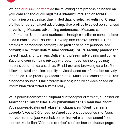
THE EXPLOITED ou DISCHARGE. Le groupe fut une
véritable source d’inspiration pour des groupes majeurs tels
We and
our (447) partners
do the following data processing based on
your consent and/or our legitimate interest: Store and/or access
que METALLICA ou SLAYER en quête de titres nerveux et
information on a device; Use limited data to select advertising; Create
entraînant… respect !
profiles for personalised advertising; Use profiles to select personalised
advertising; Measure advertising performance; Measure content
Entre une tournée mexicaine et une autre
performance; Understand audiences through statistics or combinations
européenne,
KOMPTOIR CHAOS
prévoit la sortie d’un
of data from different sources; Develop and improve services; Create
album en 2025 : THE ULTIMATE PUNK ROCK’N ROLL
profiles to personalise content; Use profiles to select personalised
content; Use limited data to select content; Ensure security, prevent and
DAY leur réserve une place de choix pour fêter dignement
detect fraud, and fix errors; Deliver and present advertising and content;
les 20 ans d’existence d’un groupe majeur de la scène punk
Save and communicate privacy choices. These technologies may
rock française !
process personal data such as IP address and browsing data to offer
following functionalities: Identify devices based on information actively
THE SPITTERS
c’est la rencontre explosive de quatre
requested; Use precise geolocation data; Match and combine data from
other data sources; Link different devices; Identify devices based on
tempéraments bien tranchés pour qui « faire de la musique
information transmitted automatically.
ensemble », fut d’une logique implacable, et surtout du
garage, du punk, de la pop, de la mélodie. Bref, l’essence
Vous pouvez accepter en cliquant sur "Accepter et fermer", ou affiner en
sélectionnant les finalités et/ou partenaires dans "Gérer mes choix".
même du rock’n’roll est au rendez-vous ! Ça va sentir bon la
Vous pouvez également refuser en cliquant sur "Continuer sans
sueur !
accepter". Vos préférences ne s'appliqueront que pour ce site. Vous
pouvez mettre à jour vos choix, ou retirer votre consentement à tout
BAKOUNINE
(Ils portent le nom du révolutionnaire et
moment via le lien "Gérer les cookies" situé en bas de chaque page.
anarchiste russe) sillonnent les routes et les différentes