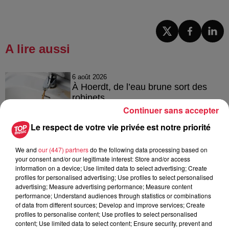
A lire aussi
6 août 2026
À Hoerdt, de l’eau brune sort des
robinets
Continuer sans accepter
Le respect de votre vie privée est notre priorité
6 août 2026
We and
our (447) partners
do the following data processing based on
Tags antisémites à Strasbourg :
your consent and/or our legitimate interest: Store and/or access
Catherine Trautmann réagit
information on a device; Use limited data to select advertising; Create
profiles for personalised advertising; Use profiles to select personalised
advertising; Measure advertising performance; Measure content
performance; Understand audiences through statistics or combinations
of data from different sources; Develop and improve services; Create
6 août 2026
profiles to personalise content; Use profiles to select personalised
Au zoo de Mulhouse : rencontre
content; Use limited data to select content; Ensure security, prevent and