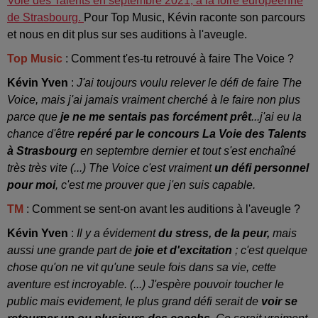
Voie des Talents en septembre 2021, à la foire européenne
de Strasbourg.
Pour Top Music, Kévin raconte son parcours
et nous en dit plus sur ses auditions à l'aveugle.
Top Music
: Comment t'es-tu retrouvé à faire The Voice ?
Kévin Yven
:
J'ai toujours voulu relever le défi de faire The
Voice, mais j'ai jamais vraiment cherché à le faire non plus
parce que
je ne me sentais pas forcément prêt
...j'ai eu la
chance d'être
repéré par le concours La Voie des Talents
à Strasbourg
en septembre dernier et tout s'est enchaîné
très très vite (...) The Voice c'est vraiment
un défi personnel
pour moi
, c'est me prouver que j'en suis capable.
TM
: Comment se sent-on avant les auditions à l'aveugle ?
Kévin Yven
:
Il y a évidement
du stress, de la peur,
mais
aussi une grande part de
joie et d'excitation
; c'est quelque
chose qu'on ne vit qu'une seule fois dans sa vie, cette
aventure est incroyable. (...) J'espère pouvoir toucher le
public mais evidement, le plus grand défi serait de
voir se