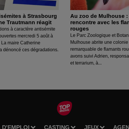
isémites à Strasbourg
Au zoo de Mulhouse :
ine Trautmann réagit
rencontre avec les fl
rouges
tions à caractère antisémite
Le Parc Zoologique et Botan
ouvertes mercredi 5 août à
Mulhouse abrite une colonie
 La maire Catherine
remarquable de flamants ro
a dénoncé ces dégradations.
avons suivi Adrien, respons
et terrarium, à...
 D'EMPLOI
CASTING
JEUX
AGE