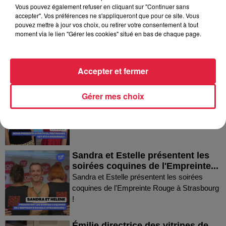
Vous pouvez également refuser en cliquant sur "Continuer sans
Thierry du Domaine Wunsch et
accepter". Vos préférences ne s'appliqueront que pour ce site. Vous
pouvez mettre à jour vos choix, ou retirer votre consentement à tout
Mann à Wettolsheim !
moment via le lien "Gérer les cookies" situé en bas de chaque page.
Thierry du Domaine Wunsch et Mann à
Wettolsheim !
Accepter et fermer
Fanny nous présente le festival
Gérer mes choix
Festimania !
Fanny nous présente le festival Festimania !
Sandra et Estelle présentent les
soirées coquines de l'Empreinte...
Sandra et Estelle présentent les soirées
coquines de l'Empreinte Rouge à Strasbourg
!
Émilie directrice des vitrines de