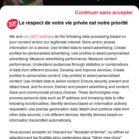
Continuer sans accepter
Le respect de votre vie privée est notre priorité
6 août 2026
Les dernières infos sur la venue du
We and
our (447) partners
do the following data processing based on
pape à Metz en septembre
your consent and/or our legitimate interest: Store and/or access
information on a device; Use limited data to select advertising; Create
profiles for personalised advertising; Use profiles to select personalised
advertising; Measure advertising performance; Measure content
performance; Understand audiences through statistics or combinations
5 août 2026
of data from different sources; Develop and improve services; Create
Europa-Park : des précisons sur
profiles to personalise content; Use profiles to select personalised
l’après Euro-Mir
content; Use limited data to select content; Ensure security, prevent and
detect fraud, and fix errors; Deliver and present advertising and content;
Save and communicate privacy choices. These technologies may
process personal data such as IP address and browsing data to offer
following functionalities: Identify devices based on information actively
requested; Use precise geolocation data; Match and combine data from
other data sources; Link different devices; Identify devices based on
information transmitted automatically.
Dans la même série
Vous pouvez accepter en cliquant sur "Accepter et fermer", ou affiner en
sélectionnant les finalités et/ou partenaires dans "Gérer mes choix".