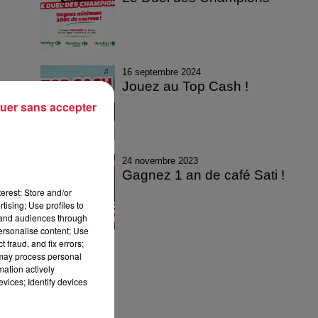
16 septembre 2024
Jouez au Top Cash !
uer sans accepter
24 novembre 2023
Gagnez 1 an de café Sati !
erest: Store and/or
tising; Use profiles to
tand audiences through
personalise content; Use
 fraud, and fix errors;
 may process personal
mation actively
vices; Identify devices