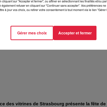
cliquant sur "Accepter et fermer", ou affiner en sélectionnant les finalités et/ou pa
 également refuser en cliquant sur "Continuer sans accepter". Vos préférences ne 
tre à jour vos choix, ou retirer votre consentement à tout moment via le lien "Gérer 
elle présentent les soirées coquines de
Gérer mes choix
Accepter et fermer
 présentent les soirées coquines de l'Empreinte Rouge à
ice des vitrines de Strasbourg présente la fête de