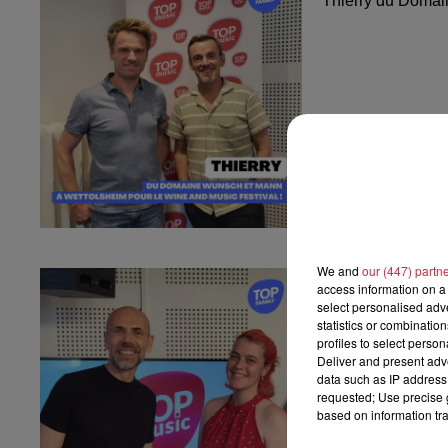
Thierry du Domai
We and
our (447) partn
Fanny nous pr
access information on a 
Fanny nous présen
select personalised ad
statistics or combinatio
profiles to select person
Deliver and present adv
data such as IP address 
requested; Use precise g
based on information tra