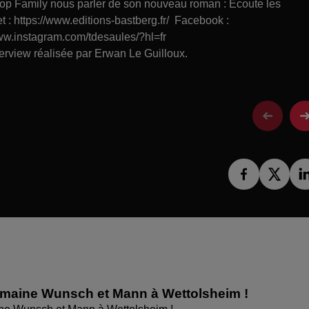
 Top Family nous parler de son nouveau roman : Écoute les
 : https://www.editions-bastberg.fr/ Facebook :
www.instagram.com/tdesaules/?hl=fr
erview réalisée par Erwan Le Guilloux.
omaine Wunsch et Mann à Wettolsheim !