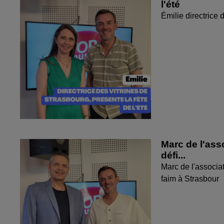
l'été
Émilie directrice 
Marc de l'ass
défi...
Marc de l'associat
faim à Strasbour