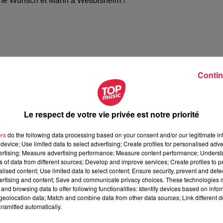
ne Wunsch et Mann à Wettolsheim !
Contin
Le respect de votre vie privée est notre priorité
ers
do the following data processing based on your consent and/or our legitimate int
ésente le festival Festimania !
device; Use limited data to select advertising; Create profiles for personalised adver
te le festival Festimania !
vertising; Measure advertising performance; Measure content performance; Unders
ns of data from different sources; Develop and improve services; Create profiles to 
alised content; Use limited data to select content; Ensure security, prevent and detect
ertising and content; Save and communicate privacy choices. These technologies
and browsing data to offer following functionalities: Identify devices based on infor
eolocation data; Match and combine data from other data sources; Link different de
nsmitted automatically.