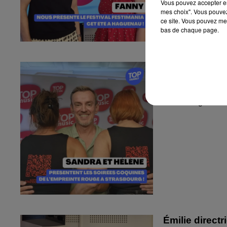
Vous pouvez accepter en 
mes choix". Vous pouvez
ce site. Vous pouvez met
bas de chaque page.
Sandra et Est
l'Empreinte...
Sandra et Estelle
Strasbourg !
Émilie directr