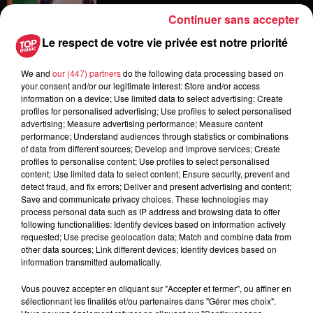
Continuer sans accepter
Le respect de votre vie privée est notre priorité
12h23
Les dernières infos sur la venue du
pape à Metz en septembre
We and
our (447) partners
do the following data processing based on
your consent and/or our legitimate interest: Store and/or access
information on a device; Use limited data to select advertising; Create
profiles for personalised advertising; Use profiles to select personalised
advertising; Measure advertising performance; Measure content
performance; Understand audiences through statistics or combinations
5 août 2026
of data from different sources; Develop and improve services; Create
Europa-Park : des précisons sur
profiles to personalise content; Use profiles to select personalised
l’après Euro-Mir
content; Use limited data to select content; Ensure security, prevent and
detect fraud, and fix errors; Deliver and present advertising and content;
Save and communicate privacy choices. These technologies may
process personal data such as IP address and browsing data to offer
following functionalities: Identify devices based on information actively
requested; Use precise geolocation data; Match and combine data from
other data sources; Link different devices; Identify devices based on
information transmitted automatically.
Dans la même série
Vous pouvez accepter en cliquant sur "Accepter et fermer", ou affiner en
sélectionnant les finalités et/ou partenaires dans "Gérer mes choix".