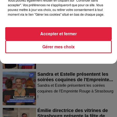
Vous pouvez également refuser en cliquant sur "Continuer sans
Thierry du Domaine Wunsch et
accepter". Vos préférences ne s'appliqueront que pour ce site. Vous
Mann à Wettolsheim !
pouvez mettre à jour vos choix, ou retirer votre consentement à tout
Thierry du Domaine Wunsch et Mann à
moment via le lien "Gérer les cookies" situé en bas de chaque page.
Wettolsheim !
Accepter et fermer
Fanny nous présente le festival
Festimania !
Gérer mes choix
Fanny nous présente le festival Festimania !
Sandra et Estelle présentent les
soirées coquines de l'Empreinte...
Sandra et Estelle présentent les soirées
coquines de l'Empreinte Rouge à Strasbourg
!
Émilie directrice des vitrines de
Strasbourg présente la fête de