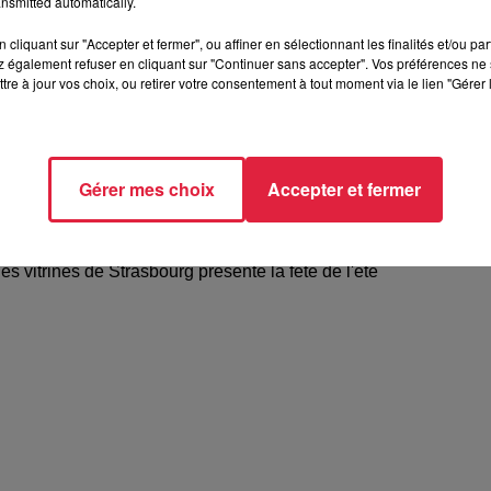
nsmitted automatically.
cliquant sur "Accepter et fermer", ou affiner en sélectionnant les finalités et/ou pa
 également refuser en cliquant sur "Continuer sans accepter". Vos préférences ne 
tre à jour vos choix, ou retirer votre consentement à tout moment via le lien "Gérer 
Gérer mes choix
Accepter et fermer
ice des vitrines de Strasbourg présente la fête de
des vitrines de Strasbourg présente la fête de l'été