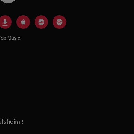
Top Music
lsheim !