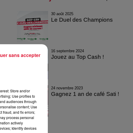
30 août 2025
Le Duel des Champions
16 septembre 2024
uer sans accepter
Jouez au Top Cash !
24 novembre 2023
erest: Store and/or
Gagnez 1 an de café Sati !
tising; Use profiles to
tand audiences through
personalise content; Use
 fraud, and fix errors;
 may process personal
mation actively
vices; Identify devices