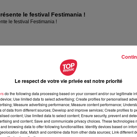
ésente le festival Festimania !
te le festival Festimania !
Contin
Le respect de votre vie privée est notre priorité
ers
do the following data processing based on your consent and/or our legitimate int
device; Use limited data to select advertising; Create profiles for personalised adver
vertising; Measure advertising performance; Measure content performance; Unders
elle présentent les soirées coquines de
ns of data from different sources; Develop and improve services; Create profiles to 
alised content; Use limited data to select content; Ensure security, prevent and detect
 présentent les soirées coquines de l'Empreinte Rouge à
ertising and content; Save and communicate privacy choices. These technologies
and browsing data to offer following functionalities: Identify devices based on infor
eolocation data; Match and combine data from other data sources; Link different de