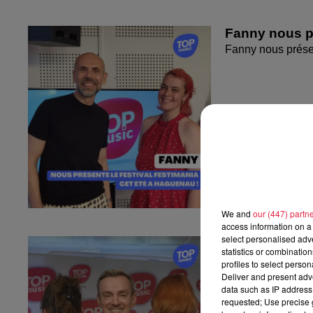
Fanny nous pr
Fanny nous présen
We and
our (447) partn
access information on a 
select personalised ad
Sandra et Est
statistics or combinatio
l'Empreinte...
profiles to select person
Sandra et Estelle
Deliver and present adv
data such as IP address 
Strasbourg !
requested; Use precise g