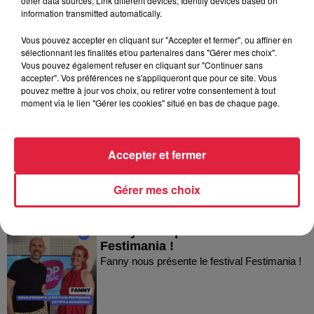
other data sources; Link different devices; Identify devices based on
information transmitted automatically.
Vous pouvez accepter en cliquant sur "Accepter et fermer", ou affiner en
sélectionnant les finalités et/ou partenaires dans "Gérer mes choix".
Vous pouvez également refuser en cliquant sur "Continuer sans
accepter". Vos préférences ne s'appliqueront que pour ce site. Vous
pouvez mettre à jour vos choix, ou retirer votre consentement à tout
Dans la même série
moment via le lien "Gérer les cookies" situé en bas de chaque page.
Thierry du Domaine Wunsch et
Mann à Wettolsheim !
Accepter et fermer
Thierry du Domaine Wunsch et Mann à
Wettolsheim !
Gérer mes choix
Fanny nous présente le festival
Festimania !
Fanny nous présente le festival Festimania !