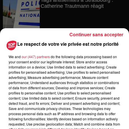
Catherine Trautmann réagit
6 août 2026
Continuer sans accepter
Au zoo de Mulhouse : rencontre
Le respect de votre vie privée est notre priorité
avec les flamants rouges
We and
our (447) partners
do the following data processing based on
your consent and/or our legitimate interest: Store and/or access
information on a device; Use limited data to select advertising; Create
6 août 2026
profiles for personalised advertising; Use profiles to select personalised
Les dernières infos sur la venue du
advertising; Measure advertising performance; Measure content
performance; Understand audiences through statistics or combinations
pape à Metz en septembre
of data from different sources; Develop and improve services; Create
profiles to personalise content; Use profiles to select personalised
content; Use limited data to select content; Ensure security, prevent and
detect fraud, and fix errors; Deliver and present advertising and content;
Save and communicate privacy choices. These technologies may
5 août 2026
process personal data such as IP address and browsing data to offer
Europa-Park : des précisons sur
following functionalities: Identify devices based on information actively
l’après Euro-Mir
requested; Use precise geolocation data; Match and combine data from