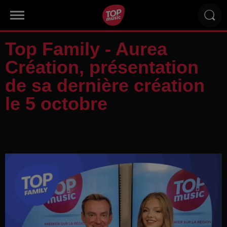
Top Family - Aurea
Création, présentation
de sa dernière création
le 5 octobre