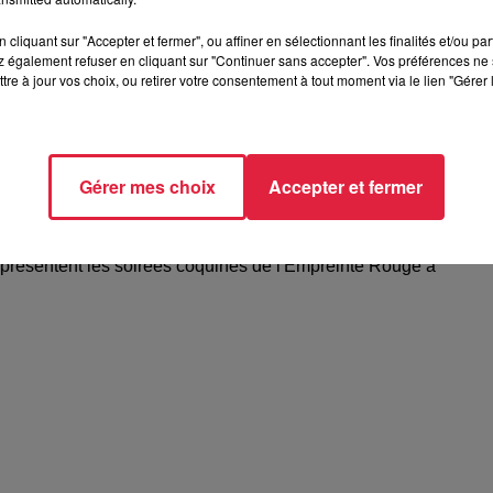
cliquant sur "Accepter et fermer", ou affiner en sélectionnant les finalités et/ou pa
 également refuser en cliquant sur "Continuer sans accepter". Vos préférences ne 
tre à jour vos choix, ou retirer votre consentement à tout moment via le lien "Gérer 
Gérer mes choix
Accepter et fermer
elle présentent les soirées coquines de
 présentent les soirées coquines de l'Empreinte Rouge à