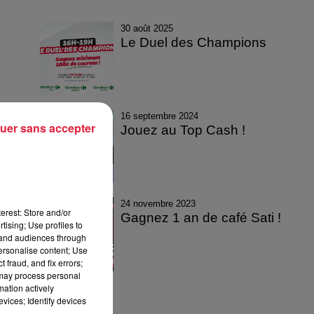
30 août 2025
Le Duel des Champions
16 septembre 2024
uer sans accepter
Jouez au Top Cash !
24 novembre 2023
erest: Store and/or
Gagnez 1 an de café Sati !
tising; Use profiles to
tand audiences through
personalise content; Use
 fraud, and fix errors;
 may process personal
mation actively
vices; Identify devices