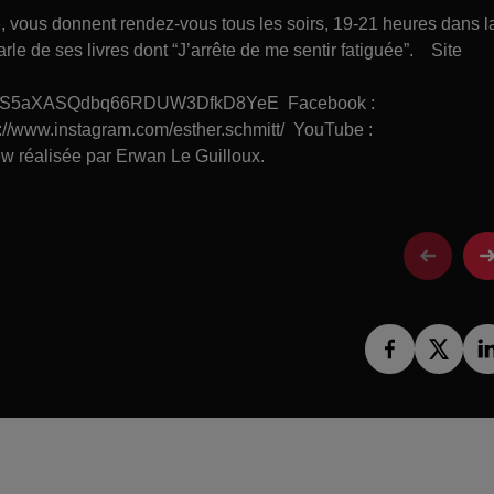
ce, vous donnent rendez-vous tous les soirs, 19-21 heures dans l
le de ses livres dont “J’arrête de me sentir fatiguée”. Site
S5aXASQdbq66RDUW3DfkD8YeE Facebook :
s://www.instagram.com/esther.schmitt/ YouTube :
 réalisée par Erwan Le Guilloux.