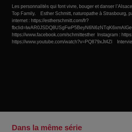
Les personnalités qui font vivre, bouger et danser l’Alsa
Top Family. Esther Schmitt, naturopathe à Strasbourg, par
internet : https://estherschmitt.com/fr?
fbclid=IwAR0JSDQ8USgFwP5BeyN6N6zNTqK6xmAIGe
https://www.facebook.com/schmittesther Instagram : http
https://www.youtube.com/watch?v=PQ879xJt4ZI Interview
Dans la même série