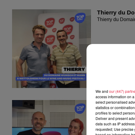
Thierry du D
Thierry du Domai
We and
our (447) partn
access information on a 
select personalised ad
Fanny nous pr
statistics or combinatio
Fanny nous présen
profiles to select person
Deliver and present adv
data such as IP address 
requested; Use precise g
based on information tra