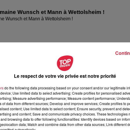
omaine Wunsch et Mann à Wettolsheim !
ne Wunsch et Mann à Wettolsheim !
Contin
Le respect de votre vie privée est notre priorité
ers
do the following data processing based on your consent and/or our legitimate int
device; Use limited data to select advertising; Create profiles for personalised adver
vertising; Measure advertising performance; Measure content performance; Unders
ésente le festival Festimania !
ns of data from different sources; Develop and improve services; Create profiles to 
te le festival Festimania !
alised content; Use limited data to select content; Ensure security, prevent and detect
ertising and content; Save and communicate privacy choices. These technologies
and browsing data to offer following functionalities: Identify devices based on infor
eolocation data; Match and combine data from other data sources; Link different de
nsmitted automatically.