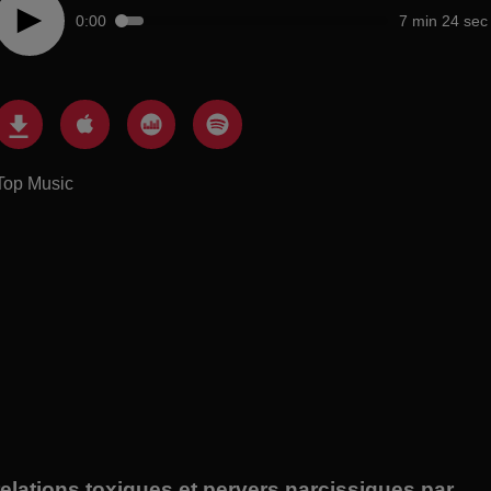
0:00
7 min 24 sec
Top Music
 relations toxiques et pervers narcissiques par