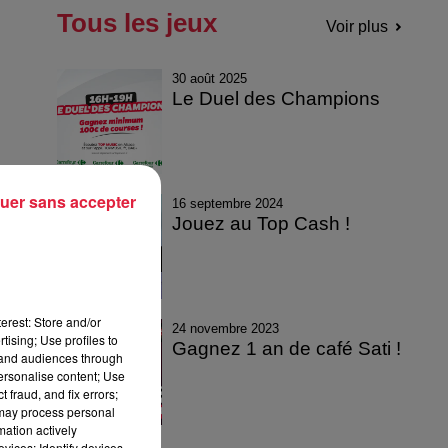
Tous les jeux
Voir plus
30 août 2025
Le Duel des Champions
uer sans accepter
16 septembre 2024
Jouez au Top Cash !
erest: Store and/or
24 novembre 2023
tising; Use profiles to
Gagnez 1 an de café Sati !
tand audiences through
personalise content; Use
 fraud, and fix errors;
 may process personal
mation actively
vices; Identify devices