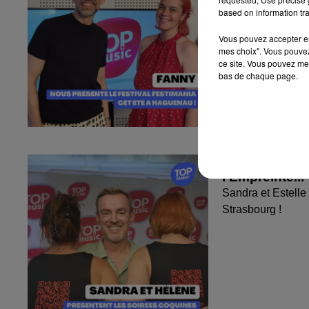
based on information tra
Vous pouvez accepter en 
mes choix". Vous pouvez
ce site. Vous pouvez met
bas de chaque page.
Sandra et Est
l'Empreinte...
Sandra et Estelle
Strasbourg !