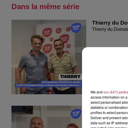
Dans la même série
Thierry du D
Thierry du Domai
We and
our (447) partn
access information on a 
select personalised ad
statistics or combinatio
Fanny nous pr
profiles to select person
Fanny nous présen
Deliver and present adv
data such as IP address 
requested; Use precise g