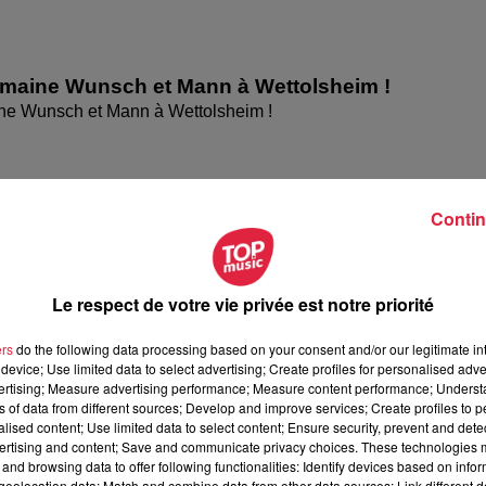
omaine Wunsch et Mann à Wettolsheim !
ne Wunsch et Mann à Wettolsheim !
Contin
Le respect de votre vie privée est notre priorité
ers
do the following data processing based on your consent and/or our legitimate int
device; Use limited data to select advertising; Create profiles for personalised adver
vertising; Measure advertising performance; Measure content performance; Unders
ns of data from different sources; Develop and improve services; Create profiles to 
ésente le festival Festimania !
alised content; Use limited data to select content; Ensure security, prevent and detect
te le festival Festimania !
ertising and content; Save and communicate privacy choices. These technologies
and browsing data to offer following functionalities: Identify devices based on infor
eolocation data; Match and combine data from other data sources; Link different de