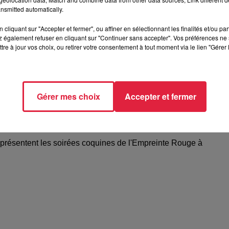
nsmitted automatically.
cliquant sur "Accepter et fermer", ou affiner en sélectionnant les finalités et/ou pa
 également refuser en cliquant sur "Continuer sans accepter". Vos préférences ne 
tre à jour vos choix, ou retirer votre consentement à tout moment via le lien "Gérer 
Gérer mes choix
Accepter et fermer
elle présentent les soirées coquines de
 présentent les soirées coquines de l'Empreinte Rouge à