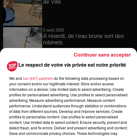
de Villé
6 août 2026
À Hoerdt, de l’eau brune sort des
robinets
Continuer sans accepter
Le respect de votre vie privée est notre priorité
6 août 2026
Tags antisémites à Strasbourg :
We and
our (447) partners
do the following data processing based on
Catherine Trautmann réagit
your consent and/or our legitimate interest: Store and/or access
information on a device; Use limited data to select advertising; Create
profiles for personalised advertising; Use profiles to select personalised
advertising; Measure advertising performance; Measure content
performance; Understand audiences through statistics or combinations
of data from different sources; Develop and improve services; Create
6 août 2026
profiles to personalise content; Use profiles to select personalised
Au zoo de Mulhouse : rencontre
content; Use limited data to select content; Ensure security, prevent and
avec les flamants rouges
detect fraud, and fix errors; Deliver and present advertising and content;
Save and communicate privacy choices. These technologies may