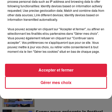
process personal data such as IP address and browsing data to offer
following functionalities: Identify devices based on information actively
requested; Use precise geolocation data; Match and combine data from
6 août 2026
other data sources; Link different devices; Identify devices based on
Les dernières infos sur la venue du
information transmitted automatically.
pape à Metz en septembre
Vous pouvez accepter en cliquant sur "Accepter et fermer", ou affiner en
sélectionnant les finalités et/ou partenaires dans "Gérer mes choix".
Vous pouvez également refuser en cliquant sur "Continuer sans
accepter". Vos préférences ne s'appliqueront que pour ce site. Vous
pouvez mettre à jour vos choix, ou retirer votre consentement à tout
moment via le lien "Gérer les cookies" situé en bas de chaque page.
Dans la même série
Accepter et fermer
Thierry du Domaine Wunsch et
Gérer mes choix
Mann à Wettolsheim !
Thierry du Domaine Wunsch et Mann à
Wettolsheim !
Fanny nous présente le festival