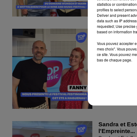
statistics or combinatio
profiles to select person
Deliver and present adv
data such as IP address 
requested; Use precise g
Fanny nous pr
based on information tra
Fanny nous présen
Vous pouvez accepter en 
mes choix". Vous pouvez
ce site. Vous pouvez met
bas de chaque page.
Sandra et Est
l'Empreinte...