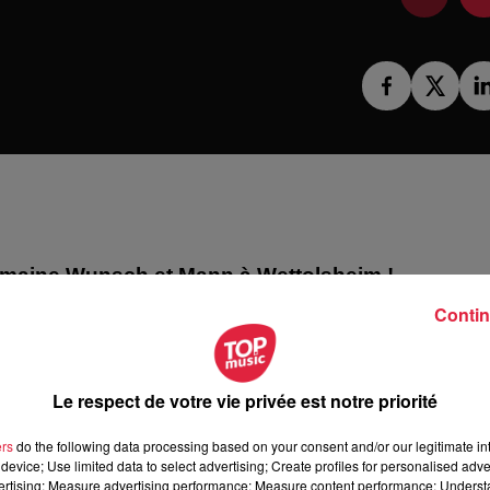
omaine Wunsch et Mann à Wettolsheim !
ne Wunsch et Mann à Wettolsheim !
Contin
Le respect de votre vie privée est notre priorité
ers
do the following data processing based on your consent and/or our legitimate int
device; Use limited data to select advertising; Create profiles for personalised adver
vertising; Measure advertising performance; Measure content performance; Unders