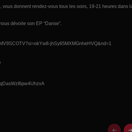
ce, vous donnent rendez-vous tous les soirs, 19-21 heures dans l
 nous dévoile son EP “Danse”.
cCSboMYMV9SCOTV?si=okYw8-jhSy65MXMGnheHVQ&nd=1
/
AWNqDasWzI6pw4UhzvA