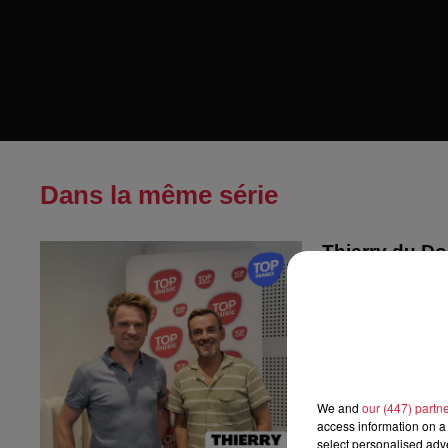
Dans la même série
Thierry du D
Thierry du Domai
We and
our (447) partn
access information on a 
select personalised ad