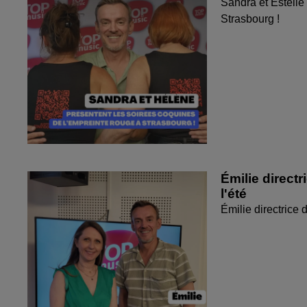
Sandra et Estelle
Strasbourg !
Émilie directr
l'été
Émilie directrice 