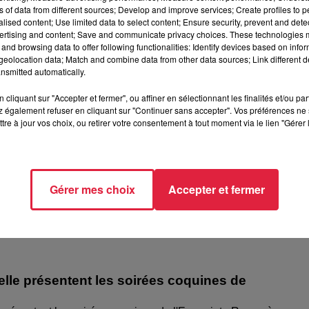
ns of data from different sources; Develop and improve services; Create profiles to 
alised content; Use limited data to select content; Ensure security, prevent and detect
ertising and content; Save and communicate privacy choices. These technologies
and browsing data to offer following functionalities: Identify devices based on infor
eolocation data; Match and combine data from other data sources; Link different de
ésente le festival Festimania !
nsmitted automatically.
te le festival Festimania !
cliquant sur "Accepter et fermer", ou affiner en sélectionnant les finalités et/ou pa
 également refuser en cliquant sur "Continuer sans accepter". Vos préférences ne 
tre à jour vos choix, ou retirer votre consentement à tout moment via le lien "Gérer 
Gérer mes choix
Accepter et fermer
elle présentent les soirées coquines de