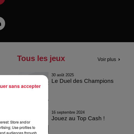
Tous les jeux
Voir plus
30 août 2025
Le Duel des Champions
uer sans accepter
16 septembre 2024
Jouez au Top Cash !
erest: Store and/or
tising; Use profiles to
tand audiences through