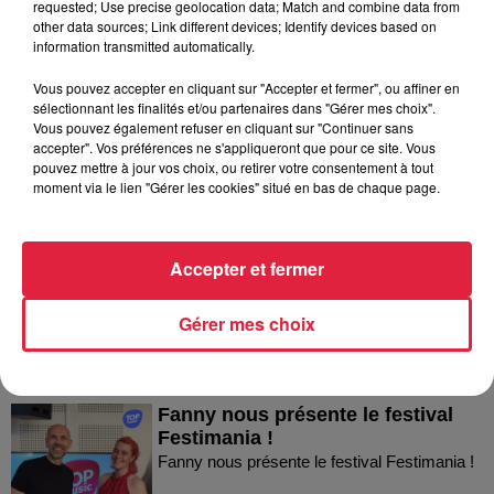
requested; Use precise geolocation data; Match and combine data from
comment observer ce spectacle en...
other data sources; Link different devices; Identify devices based on
information transmitted automatically.
Vous pouvez accepter en cliquant sur "Accepter et fermer", ou affiner en
sélectionnant les finalités et/ou partenaires dans "Gérer mes choix".
Vous pouvez également refuser en cliquant sur "Continuer sans
accepter". Vos préférences ne s'appliqueront que pour ce site. Vous
pouvez mettre à jour vos choix, ou retirer votre consentement à tout
moment via le lien "Gérer les cookies" situé en bas de chaque page.
Dans la même série
Thierry du Domaine Wunsch et
Accepter et fermer
Mann à Wettolsheim !
Thierry du Domaine Wunsch et Mann à
Gérer mes choix
Wettolsheim !
Fanny nous présente le festival
Festimania !
Fanny nous présente le festival Festimania !