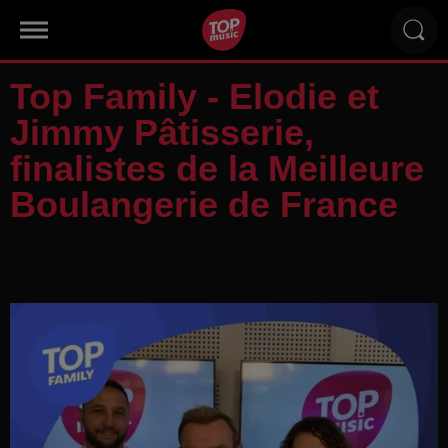
Top Family - Elodie et
Jimmy Pâtisserie,
finalistes de la Meilleure
Boulangerie de France