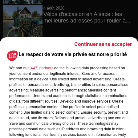
4 août 2026
Vélos d'occasion en Alsace : les
meilleures adresses pour rouler à...
Continuer sans accepter
4 août 2026
Le respect de votre vie privée est notre priorité
Bischheim : disparition d’une
adolescente de 16 ans
We and
our (447) partners
do the following data processing based on
your consent and/or our legitimate interest: Store and/or access
information on a device; Use limited data to select advertising; Create
profiles for personalised advertising; Use profiles to select personalised
advertising; Measure advertising performance; Measure content
4 août 2026
performance; Understand audiences through statistics or combinations
Muttersholtz : après SensoRied,
of data from different sources; Develop and improve services; Create
voilà BotaRied
profiles to personalise content; Use profiles to select personalised
content; Use limited data to select content; Ensure security, prevent and
detect fraud, and fix errors; Deliver and present advertising and content;
Save and communicate privacy choices. These technologies may
process personal data such as IP address and browsing data to offer
3 août 2026
following functionalities: Identify devices based on information actively
Éclipse solaire le 12 août : où et