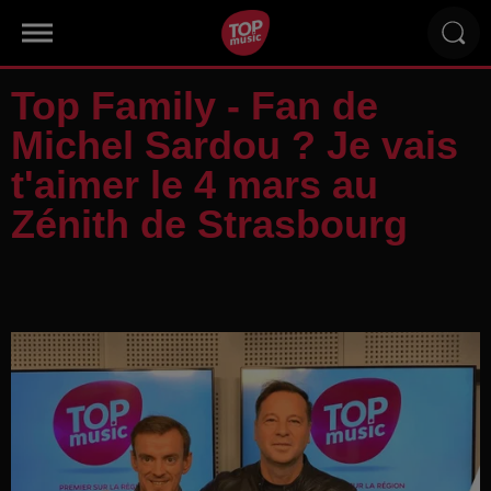
Top Family - Fan de
Michel Sardou ? Je vais
t'aimer le 4 mars au
Zénith de Strasbourg