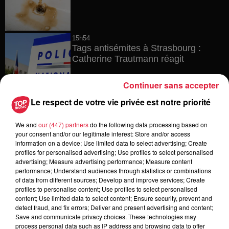
15h54
Tags antisémites à Strasbourg :
Catherine Trautmann réagit
Continuer sans accepter
Le respect de votre vie privée est notre priorité
14h33
Au zoo de Mulhouse : rencontre
We and
our (447) partners
do the following data processing based on
avec les flamants rouges
your consent and/or our legitimate interest: Store and/or access
information on a device; Use limited data to select advertising; Create
profiles for personalised advertising; Use profiles to select personalised
advertising; Measure advertising performance; Measure content
performance; Understand audiences through statistics or combinations
12h23
of data from different sources; Develop and improve services; Create
Les dernières infos sur la venue du
profiles to personalise content; Use profiles to select personalised
pape à Metz en septembre
content; Use limited data to select content; Ensure security, prevent and
detect fraud, and fix errors; Deliver and present advertising and content;
Save and communicate privacy choices. These technologies may
process personal data such as IP address and browsing data to offer