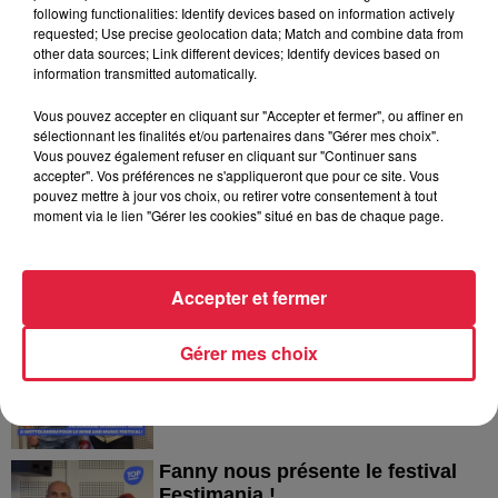
following functionalities: Identify devices based on information actively
5 août 2026
requested; Use precise geolocation data; Match and combine data from
Europa-Park : des précisons sur
other data sources; Link different devices; Identify devices based on
information transmitted automatically.
l’après Euro-Mir
Vous pouvez accepter en cliquant sur "Accepter et fermer", ou affiner en
sélectionnant les finalités et/ou partenaires dans "Gérer mes choix".
Vous pouvez également refuser en cliquant sur "Continuer sans
accepter". Vos préférences ne s'appliqueront que pour ce site. Vous
pouvez mettre à jour vos choix, ou retirer votre consentement à tout
moment via le lien "Gérer les cookies" situé en bas de chaque page.
Dans la même série
Accepter et fermer
Thierry du Domaine Wunsch et
Mann à Wettolsheim !
Gérer mes choix
Thierry du Domaine Wunsch et Mann à
Wettolsheim !
Fanny nous présente le festival
Festimania !