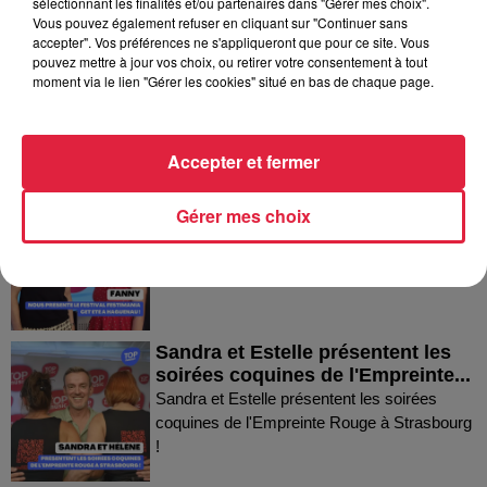
sélectionnant les finalités et/ou partenaires dans "Gérer mes choix".
Vous pouvez également refuser en cliquant sur "Continuer sans
accepter". Vos préférences ne s'appliqueront que pour ce site. Vous
Thierry du Domaine Wunsch et
pouvez mettre à jour vos choix, ou retirer votre consentement à tout
Mann à Wettolsheim !
moment via le lien "Gérer les cookies" situé en bas de chaque page.
Thierry du Domaine Wunsch et Mann à
Wettolsheim !
Accepter et fermer
Fanny nous présente le festival
Gérer mes choix
Festimania !
Fanny nous présente le festival Festimania !
Sandra et Estelle présentent les
soirées coquines de l'Empreinte...
Sandra et Estelle présentent les soirées
coquines de l'Empreinte Rouge à Strasbourg
!