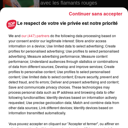
avec les flamants rouges
Continuer sans accepter
Le respect de votre vie privée est notre priorité
6 août 2026
Les dernières infos sur la venue du
We and
our (447) partners
do the following data processing based on
your consent and/or our legitimate interest: Store and/or access
pape à Metz en septembre
information on a device; Use limited data to select advertising; Create
profiles for personalised advertising; Use profiles to select personalised
advertising; Measure advertising performance; Measure content
performance; Understand audiences through statistics or combinations
of data from different sources; Develop and improve services; Create
5 août 2026
profiles to personalise content; Use profiles to select personalised
Europa-Park : des précisons sur
content; Use limited data to select content; Ensure security, prevent and
l’après Euro-Mir
detect fraud, and fix errors; Deliver and present advertising and content;
Save and communicate privacy choices. These technologies may
process personal data such as IP address and browsing data to offer
following functionalities: Identify devices based on information actively
requested; Use precise geolocation data; Match and combine data from
other data sources; Link different devices; Identify devices based on
information transmitted automatically.
Vous pouvez accepter en cliquant sur "Accepter et fermer", ou affiner en
Dans la même série