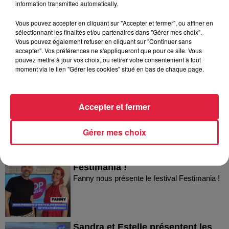
information transmitted automatically.
Vous pouvez accepter en cliquant sur "Accepter et fermer", ou affiner en
sélectionnant les finalités et/ou partenaires dans "Gérer mes choix".
Vous pouvez également refuser en cliquant sur "Continuer sans
accepter". Vos préférences ne s'appliqueront que pour ce site. Vous
Dans la même série
pouvez mettre à jour vos choix, ou retirer votre consentement à tout
moment via le lien "Gérer les cookies" situé en bas de chaque page.
Thierry du Domaine Wunsch et
Mann à Wettolsheim !
Accepter et fermer
Thierry du Domaine Wunsch et Mann à
Wettolsheim !
Gérer mes choix
Fanny nous présente le festival
Festimania !
Fanny nous présente le festival Festimania !
Sandra et Estelle présentent les