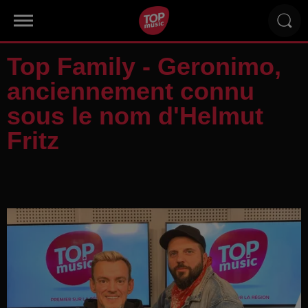
Top Family - Geronimo,
anciennement connu
sous le nom d'Helmut
Fritz