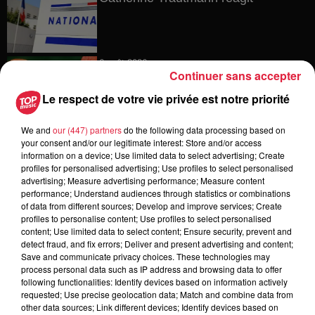
6 août 2026
Continuer sans accepter
Au zoo de Mulhouse : rencontre
avec les flamants rouges
Le respect de votre vie privée est notre priorité
We and
our (447) partners
do the following data processing based on
your consent and/or our legitimate interest: Store and/or access
information on a device; Use limited data to select advertising; Create
6 août 2026
profiles for personalised advertising; Use profiles to select personalised
Les dernières infos sur la venue du
advertising; Measure advertising performance; Measure content
pape à Metz en septembre
performance; Understand audiences through statistics or combinations
of data from different sources; Develop and improve services; Create
profiles to personalise content; Use profiles to select personalised
content; Use limited data to select content; Ensure security, prevent and
detect fraud, and fix errors; Deliver and present advertising and content;
5 août 2026
Save and communicate privacy choices. These technologies may
Europa-Park : des précisons sur
process personal data such as IP address and browsing data to offer
l’après Euro-Mir
following functionalities: Identify devices based on information actively
requested; Use precise geolocation data; Match and combine data from
other data sources; Link different devices; Identify devices based on