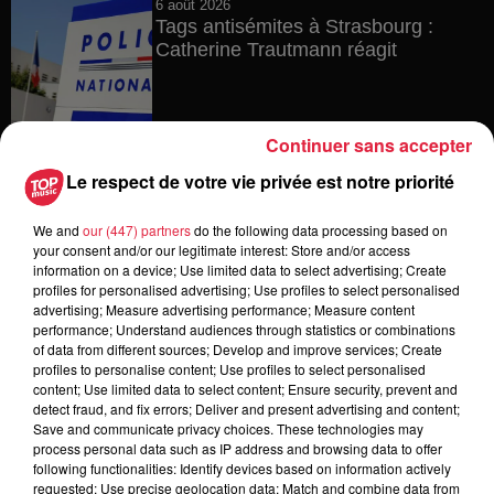
6 août 2026
Tags antisémites à Strasbourg :
Catherine Trautmann réagit
Continuer sans accepter
6 août 2026
Au zoo de Mulhouse : rencontre
Le respect de votre vie privée est notre priorité
avec les flamants rouges
We and
our (447) partners
do the following data processing based on
your consent and/or our legitimate interest: Store and/or access
information on a device; Use limited data to select advertising; Create
profiles for personalised advertising; Use profiles to select personalised
6 août 2026
advertising; Measure advertising performance; Measure content
Les dernières infos sur la venue du
performance; Understand audiences through statistics or combinations
pape à Metz en septembre
of data from different sources; Develop and improve services; Create
profiles to personalise content; Use profiles to select personalised
content; Use limited data to select content; Ensure security, prevent and
detect fraud, and fix errors; Deliver and present advertising and content;
Save and communicate privacy choices. These technologies may
5 août 2026
process personal data such as IP address and browsing data to offer
Europa-Park : des précisons sur
following functionalities: Identify devices based on information actively
requested; Use precise geolocation data; Match and combine data from
l’après Euro-Mir