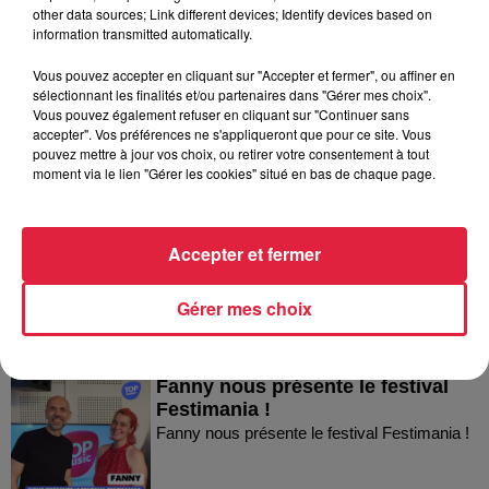
other data sources; Link different devices; Identify devices based on
information transmitted automatically.
Vous pouvez accepter en cliquant sur "Accepter et fermer", ou affiner en
sélectionnant les finalités et/ou partenaires dans "Gérer mes choix".
Vous pouvez également refuser en cliquant sur "Continuer sans
accepter". Vos préférences ne s'appliqueront que pour ce site. Vous
pouvez mettre à jour vos choix, ou retirer votre consentement à tout
Dans la même série
moment via le lien "Gérer les cookies" situé en bas de chaque page.
Thierry du Domaine Wunsch et
Accepter et fermer
Mann à Wettolsheim !
Thierry du Domaine Wunsch et Mann à
Gérer mes choix
Wettolsheim !
Fanny nous présente le festival
Festimania !
Fanny nous présente le festival Festimania !