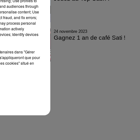
tising; Use profiles to
tand audiences through
personalise content; Use
 fraud, and fix errors;
 may process personal
mation actively
24 novembre 2023
vices; Identify devices
Gagnez 1 an de café Sati !
rtenaires dans "Gérer
s'appliqueront que pour
les cookies" situé en