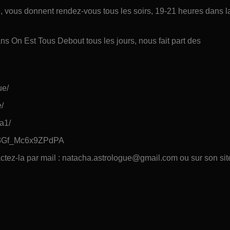
ce, vous donnent rendez-vous tous les soirs, 19-21 heures dans l
ns On Est Tous Debout tous les jours, nous fait part des
ue/
e/
1a1/
8z3Gf_Mc6x9ZPdPA
actez-la par mail : natacha.astrologue@gmail.com ou sur son sit