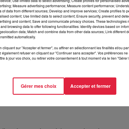
device; Use limited data to select advertising; Create profiles for personalised adver
vertising; Measure advertising performance; Measure content performance; Unders
ns of data from different sources; Develop and improve services; Create profiles to 
alised content; Use limited data to select content; Ensure security, prevent and detect
ertising and content; Save and communicate privacy choices. These technologies
and browsing data to offer following functionalities: Identify devices based on infor
eolocation data; Match and combine data from other data sources; Link different de
nsmitted automatically.
ésente le festival Festimania !
cliquant sur "Accepter et fermer", ou affiner en sélectionnant les finalités et/ou pa
te le festival Festimania !
 également refuser en cliquant sur "Continuer sans accepter". Vos préférences ne 
tre à jour vos choix, ou retirer votre consentement à tout moment via le lien "Gérer 
Gérer mes choix
Accepter et fermer