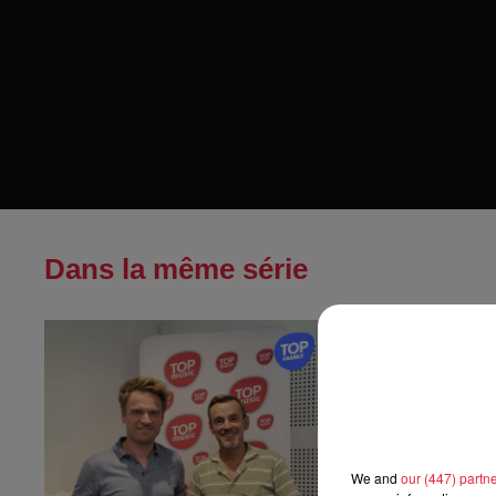
Dans la même série
Thierry du D
Thierry du Domai
We and
our (447) partn