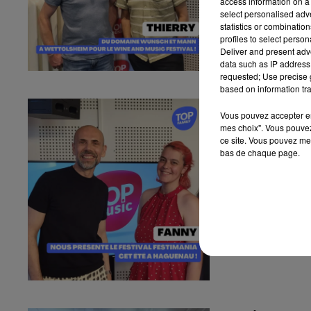
access information on a 
select personalised ad
statistics or combinatio
profiles to select person
Deliver and present adv
data such as IP address 
requested; Use precise g
based on information tra
Fanny nous pr
Vous pouvez accepter en 
Fanny nous présen
mes choix". Vous pouvez
ce site. Vous pouvez met
bas de chaque page.