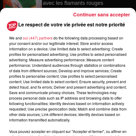
avec les flamants rouges
Continuer sans accepter
Le respect de votre vie privée est notre priorité
6 août 2026
Les dernières infos sur la venue du
We and
our (447) partners
do the following data processing based on
your consent and/or our legitimate interest: Store and/or access
pape à Metz en septembre
information on a device; Use limited data to select advertising; Create
profiles for personalised advertising; Use profiles to select personalised
advertising; Measure advertising performance; Measure content
performance; Understand audiences through statistics or combinations
of data from different sources; Develop and improve services; Create
5 août 2026
profiles to personalise content; Use profiles to select personalised
Europa-Park : des précisons sur
content; Use limited data to select content; Ensure security, prevent and
l’après Euro-Mir
detect fraud, and fix errors; Deliver and present advertising and content;
Save and communicate privacy choices. These technologies may
process personal data such as IP address and browsing data to offer
following functionalities: Identify devices based on information actively
requested; Use precise geolocation data; Match and combine data from
other data sources; Link different devices; Identify devices based on
information transmitted automatically.
Vous pouvez accepter en cliquant sur "Accepter et fermer", ou affiner en
Dans la même série