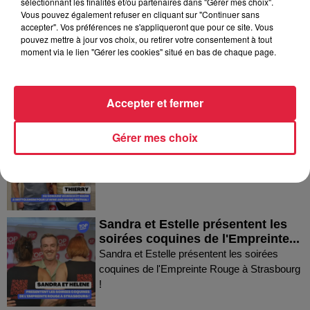
sélectionnant les finalités et/ou partenaires dans "Gérer mes choix".
Vous pouvez également refuser en cliquant sur "Continuer sans
accepter". Vos préférences ne s'appliqueront que pour ce site. Vous
Fanny nous présente le festival
pouvez mettre à jour vos choix, ou retirer votre consentement à tout
Festimania !
moment via le lien "Gérer les cookies" situé en bas de chaque page.
Fanny nous présente le festival Festimania !
Accepter et fermer
Thierry du Domaine Wunsch et
Gérer mes choix
Mann à Wettolsheim !
Thierry du Domaine Wunsch et Mann à
Wettolsheim !
Sandra et Estelle présentent les
soirées coquines de l'Empreinte...
Sandra et Estelle présentent les soirées
coquines de l'Empreinte Rouge à Strasbourg
!