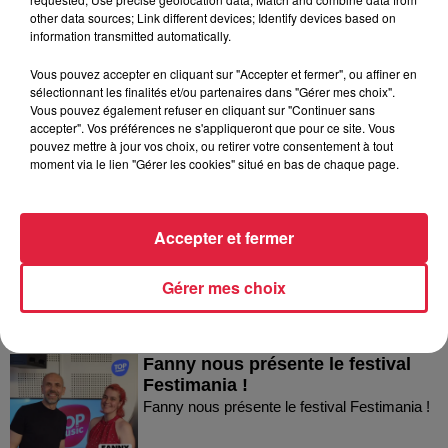
l’après Euro-Mir
other data sources; Link different devices; Identify devices based on
information transmitted automatically.
Vous pouvez accepter en cliquant sur "Accepter et fermer", ou affiner en
sélectionnant les finalités et/ou partenaires dans "Gérer mes choix".
Vous pouvez également refuser en cliquant sur "Continuer sans
accepter". Vos préférences ne s'appliqueront que pour ce site. Vous
pouvez mettre à jour vos choix, ou retirer votre consentement à tout
moment via le lien "Gérer les cookies" situé en bas de chaque page.
Dans la même série
Thierry du Domaine Wunsch et
Accepter et fermer
Mann à Wettolsheim !
Thierry du Domaine Wunsch et Mann à
Gérer mes choix
Wettolsheim !
Fanny nous présente le festival
Festimania !
Fanny nous présente le festival Festimania !