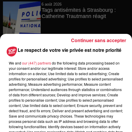
6 août 2026
Tags antisémites à Strasbourg :
Catherine Trautmann réagit
Continuer sans accepter
6 août 2026
Au zoo de Mulhouse : rencontre
Le respect de votre vie privée est notre priorité
avec les flamants rouges
We and
our (447) partners
do the following data processing based on
your consent and/or our legitimate interest: Store and/or access
information on a device; Use limited data to select advertising; Create
profiles for personalised advertising; Use profiles to select personalised
6 août 2026
advertising; Measure advertising performance; Measure content
Les dernières infos sur la venue du
performance; Understand audiences through statistics or combinations
pape à Metz en septembre
of data from different sources; Develop and improve services; Create
profiles to personalise content; Use profiles to select personalised
content; Use limited data to select content; Ensure security, prevent and
detect fraud, and fix errors; Deliver and present advertising and content;
Save and communicate privacy choices. These technologies may
process personal data such as IP address and browsing data to offer
5 août 2026
following functionalities: Identify devices based on information actively
Europa-Park : des précisons sur
requested; Use precise geolocation data; Match and combine data from