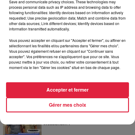
Save and communicate privacy choices. These technologies may
process personal data such as IP address and browsing data to offer
following functionalities: Identify devices based on information actively
requested; Use precise geolocation data; Match and combine data from
other data sources; Link different devices; Identify devices based on
3 août 2026
information transmitted automatically.
Éclipse solaire le 12 août : où et
comment observer ce spectacle en...
Vous pouvez accepter en cliquant sur "Accepter et fermer", ou affiner en
sélectionnant les finalités et/ou partenaires dans "Gérer mes choix".
Vous pouvez également refuser en cliquant sur "Continuer sans
accepter". Vos préférences ne s'appliqueront que pour ce site. Vous
pouvez mettre à jour vos choix, ou retirer votre consentement à tout
moment via le lien "Gérer les cookies" situé en bas de chaque page.
Dans la même série
Accepter et fermer
Thierry du Domaine Wunsch et
Gérer mes choix
Mann à Wettolsheim !
Thierry du Domaine Wunsch et Mann à
Wettolsheim !