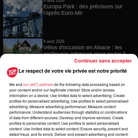
5 août 2026
Europa-Park : des précisons sur
l’après Euro-Mir
4 août 2026
Vélos d'occasion en Alsace : les
meilleures adresses pour rouler à...
Continuer sans accepter
Le respect de votre vie privée est notre priorité
4 août 2026
We and
our (447) partners
do the following data processing based on
Bischheim : disparition d’une
your consent and/or our legitimate interest: Store and/or access
adolescente de 16 ans
information on a device; Use limited data to select advertising; Create
profiles for personalised advertising; Use profiles to select personalised
advertising; Measure advertising performance; Measure content
performance; Understand audiences through statistics or combinations
of data from different sources; Develop and improve services; Create
profiles to personalise content; Use profiles to select personalised
4 août 2026
content; Use limited data to select content; Ensure security, prevent and
Muttersholtz : après SensoRied,
detect fraud, and fix errors; Deliver and present advertising and content;
voilà BotaRied