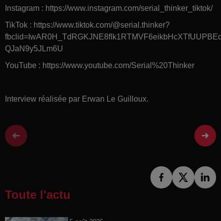
Instagram : https://www.instagram.com/serial_thinker_tiktok/
TikTok : https://www.tiktok.com/@serial.thinker?
fbclid=IwAR0H_TdRGKJNE8fIk1RTMVF6eikbHcXTfUUPBEq
QJaN9y5JLm6U
YouTube : https://www.youtube.com/Serial%20Thinker
Interview réalisée par Erwan Le Guilloux.
Toute l'actu