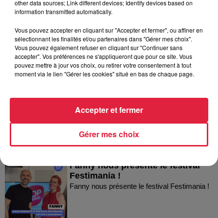
other data sources; Link different devices; Identify devices based on
information transmitted automatically.
Vous pouvez accepter en cliquant sur "Accepter et fermer", ou affiner en
sélectionnant les finalités et/ou partenaires dans "Gérer mes choix".
Vous pouvez également refuser en cliquant sur "Continuer sans
accepter". Vos préférences ne s'appliqueront que pour ce site. Vous
pouvez mettre à jour vos choix, ou retirer votre consentement à tout
Dans la même série
moment via le lien "Gérer les cookies" situé en bas de chaque page.
Thierry du Domaine Wunsch et
Mann à Wettolsheim !
Accepter et fermer
Thierry du Domaine Wunsch et Mann à
Wettolsheim !
Gérer mes choix
Fanny nous présente le festival
Festimania !
Fanny nous présente le festival Festimania !