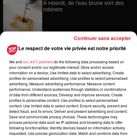
À Hoerdt, de l’eau brune sort des
robinets
Continuer sans accepter
6 août 2026
Tags antisémites à Strasbourg :
Le respect de votre vie privée est notre priorité
Catherine Trautmann réagit
We and
our (447) partners
do the following data processing based on
your consent and/or our legitimate interest: Store and/or access
information on a device; Use limited data to select advertising; Create
profiles for personalised advertising; Use profiles to select personalised
6 août 2026
advertising; Measure advertising performance; Measure content
Au zoo de Mulhouse : rencontre
performance; Understand audiences through statistics or combinations
avec les flamants rouges
of data from different sources; Develop and improve services; Create
profiles to personalise content; Use profiles to select personalised
content; Use limited data to select content; Ensure security, prevent and
detect fraud, and fix errors; Deliver and present advertising and content;
Save and communicate privacy choices. These technologies may
6 août 2026
process personal data such as IP address and browsing data to offer
Les dernières infos sur la venue du
following functionalities: Identify devices based on information actively
pape à Metz en septembre
requested; Use precise geolocation data; Match and combine data from