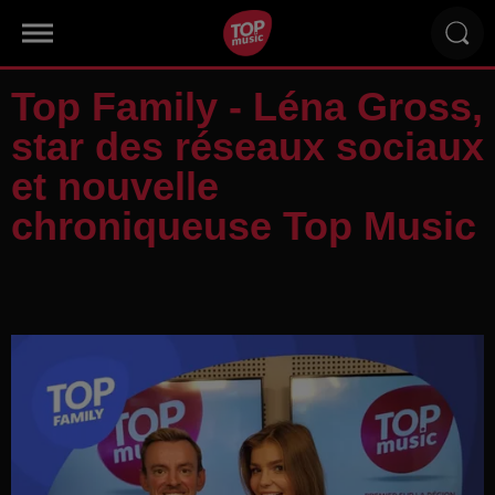
Top Family - Léna Gross,
star des réseaux sociaux
et nouvelle
chroniqueuse Top Music