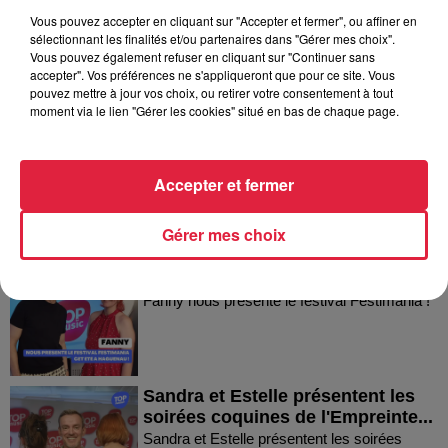
Vous pouvez accepter en cliquant sur "Accepter et fermer", ou affiner en
sélectionnant les finalités et/ou partenaires dans "Gérer mes choix".
Vous pouvez également refuser en cliquant sur "Continuer sans
Dans la même série
accepter". Vos préférences ne s'appliqueront que pour ce site. Vous
pouvez mettre à jour vos choix, ou retirer votre consentement à tout
moment via le lien "Gérer les cookies" situé en bas de chaque page.
Thierry du Domaine Wunsch et
Mann à Wettolsheim !
Thierry du Domaine Wunsch et Mann à
Accepter et fermer
Wettolsheim !
Gérer mes choix
Fanny nous présente le festival
Festimania !
Fanny nous présente le festival Festimania !
Sandra et Estelle présentent les
soirées coquines de l'Empreinte...
Sandra et Estelle présentent les soirées