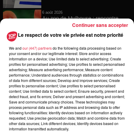
6 août 2026
Au zoo de Mulhouse : rencontre
Continuer sans accepter
avec les flamants rouges
Le respect de votre vie privée est notre priorité
We and
our (447) partners
do the following data processing based on
6 août 2026
your consent and/or our legitimate interest: Store and/or access
Les dernières infos sur la venue du
information on a device; Use limited data to select advertising; Create
profiles for personalised advertising; Use profiles to select personalised
pape à Metz en septembre
advertising; Measure advertising performance; Measure content
performance; Understand audiences through statistics or combinations
of data from different sources; Develop and improve services; Create
profiles to personalise content; Use profiles to select personalised
content; Use limited data to select content; Ensure security, prevent and
5 août 2026
detect fraud, and fix errors; Deliver and present advertising and content;
Europa-Park : des précisons sur
Save and communicate privacy choices. These technologies may
l’après Euro-Mir
process personal data such as IP address and browsing data to offer
following functionalities: Identify devices based on information actively
requested; Use precise geolocation data; Match and combine data from
other data sources; Link different devices; Identify devices based on
information transmitted automatically.