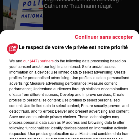
Catherine Trautmann réagit
6 août 2026
Continuer sans accepter
Au zoo de Mulhouse : rencontre
Le respect de votre vie privée est notre priorité
avec les flamants rouges
We and
our (447) partners
do the following data processing based on
your consent and/or our legitimate interest: Store and/or access
information on a device; Use limited data to select advertising; Create
6 août 2026
profiles for personalised advertising; Use profiles to select personalised
Les dernières infos sur la venue du
advertising; Measure advertising performance; Measure content
pape à Metz en septembre
performance; Understand audiences through statistics or combinations
of data from different sources; Develop and improve services; Create
profiles to personalise content; Use profiles to select personalised
content; Use limited data to select content; Ensure security, prevent and
detect fraud, and fix errors; Deliver and present advertising and content;
Save and communicate privacy choices. These technologies may
5 août 2026
process personal data such as IP address and browsing data to offer
Europa-Park : des précisons sur
following functionalities: Identify devices based on information actively
l’après Euro-Mir
requested; Use precise geolocation data; Match and combine data from
other data sources; Link different devices; Identify devices based on