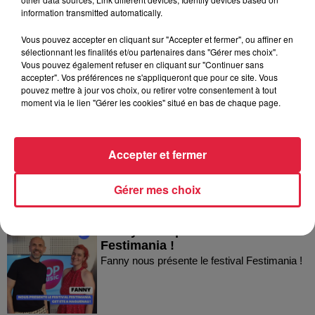
information transmitted automatically.
Vous pouvez accepter en cliquant sur "Accepter et fermer", ou affiner en
sélectionnant les finalités et/ou partenaires dans "Gérer mes choix".
Vous pouvez également refuser en cliquant sur "Continuer sans
accepter". Vos préférences ne s'appliqueront que pour ce site. Vous
pouvez mettre à jour vos choix, ou retirer votre consentement à tout
Dans la même série
moment via le lien "Gérer les cookies" situé en bas de chaque page.
Thierry du Domaine Wunsch et
Mann à Wettolsheim !
Accepter et fermer
Thierry du Domaine Wunsch et Mann à
Wettolsheim !
Gérer mes choix
Fanny nous présente le festival
Festimania !
Fanny nous présente le festival Festimania !