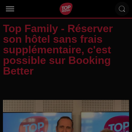
Top Family - Réserver
son hôtel sans frais
supplémentaire, c'est
possible sur Booking
Better