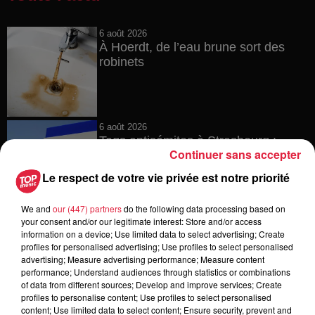
6 août 2026
À Hoerdt, de l’eau brune sort des
robinets
6 août 2026
Tags antisémites à Strasbourg :
Continuer sans accepter
Catherine Trautmann réagit
Le respect de votre vie privée est notre priorité
We and
our (447) partners
do the following data processing based on
your consent and/or our legitimate interest: Store and/or access
6 août 2026
Au zoo de Mulhouse : rencontre
information on a device; Use limited data to select advertising; Create
profiles for personalised advertising; Use profiles to select personalised
avec les flamants rouges
advertising; Measure advertising performance; Measure content
performance; Understand audiences through statistics or combinations
of data from different sources; Develop and improve services; Create
profiles to personalise content; Use profiles to select personalised
content; Use limited data to select content; Ensure security, prevent and
6 août 2026