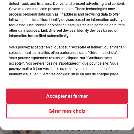
detect fraud, and fix errors; Deliver and present advertising and content;
Les dernières infos sur la venue du
Save and communicate privacy choices. These technologies may
pape à Metz en septembre
process personal data such as IP address and browsing data to offer
following functionalities: Identify devices based on information actively
requested; Use precise geolocation data; Match and combine data from
other data sources; Link different devices; Identify devices based on
information transmitted automatically.
5 août 2026
Europa-Park : des précisons sur
Vous pouvez accepter en cliquant sur "Accepter et fermer", ou affiner en
l’après Euro-Mir
sélectionnant les finalités et/ou partenaires dans "Gérer mes choix".
Vous pouvez également refuser en cliquant sur "Continuer sans
accepter". Vos préférences ne s'appliqueront que pour ce site. Vous
pouvez mettre à jour vos choix, ou retirer votre consentement à tout
moment via le lien "Gérer les cookies" situé en bas de chaque page.
Accepter et fermer
Dans la même série
Gérer mes choix
Thierry du Domaine Wunsch et
Mann à Wettolsheim !
Thierry du Domaine Wunsch et Mann à