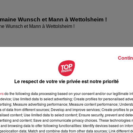
omaine Wunsch et Mann à Wettolsheim !
ne Wunsch et Mann à Wettolsheim !
Contin
Le respect de votre vie privée est notre priorité
ers
do the following data processing based on your consent and/or our legitimate int
device; Use limited data to select advertising; Create profiles for personalised adver
vertising; Measure advertising performance; Measure content performance; Unders
ésente le festival Festimania !
ns of data from different sources; Develop and improve services; Create profiles to 
alised content; Use limited data to select content; Ensure security, prevent and detect
te le festival Festimania !
ertising and content; Save and communicate privacy choices. These technologies
and browsing data to offer following functionalities: Identify devices based on infor
eolocation data; Match and combine data from other data sources; Link different de