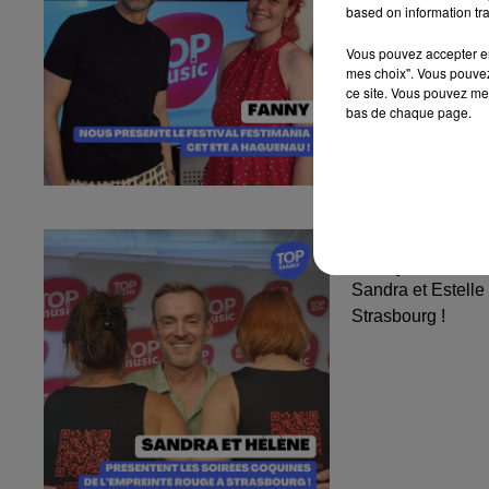
based on information tra
Vous pouvez accepter en 
mes choix". Vous pouvez
ce site. Vous pouvez met
bas de chaque page.
Sandra et Est
l'Empreinte...
Sandra et Estelle
Strasbourg !