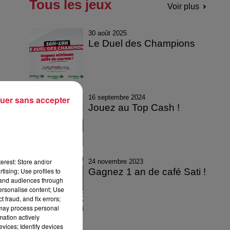
Tous les jeux
Voir plus
30 août 2025
Le Duel des Champions
16 septembre 2024
uer sans accepter
Jouez au Top Cash !
erest: Store and/or
24 novembre 2023
tising; Use profiles to
Gagnez 1 an de café Sati !
tand audiences through
personalise content; Use
 fraud, and fix errors;
 may process personal
mation actively
vices; Identify devices