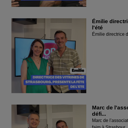
Émilie directr
l'été
Émilie directrice 
Marc de l'ass
défi...
Marc de l'associat
faim à Strasbour