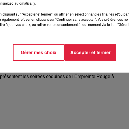
nsmitted automatically.
cliquant sur "Accepter et fermer", ou affiner en sélectionnant les finalités et/ou pa
 également refuser en cliquant sur "Continuer sans accepter". Vos préférences ne 
tre à jour vos choix, ou retirer votre consentement à tout moment via le lien "Gérer 
Gérer mes choix
Accepter et fermer
elle présentent les soirées coquines de
 présentent les soirées coquines de l'Empreinte Rouge à