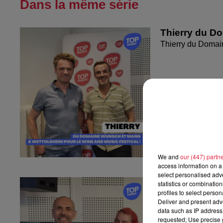
Dans la même série
Thierry du D
Thierry du Domai
We and
our (447) partn
access information on a 
select personalised ad
Fanny nous pr
statistics or combinatio
profiles to select person
Fanny nous présen
Deliver and present adv
data such as IP address 
requested; Use precise g