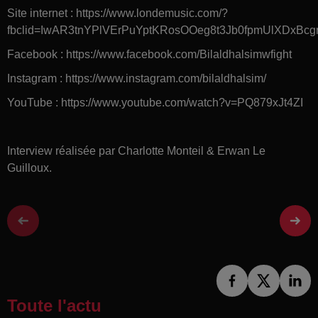
Site internet : https://www.londemusic.com/?
fbclid=IwAR3tnYPlVErPuYptKRosOOeg8t3Jb0fpmUlXDxBc
Facebook : https://www.facebook.com/Bilaldhalsimwfight
Instagram : https://www.instagram.com/bilaldhalsim/
YouTube : https://www.youtube.com/watch?v=PQ879xJt4ZI
Interview réalisée par Charlotte Monteil & Erwan Le
Guilloux.
Toute l'actu