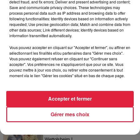
detect fraud, and fix errors; Deliver and present advertising and content;
Les dernières infos sur la venue du
Save and communicate privacy choices. These technologies may
pape à Metz en septembre
process personal data such as IP address and browsing data to offer
following functionalities: Identify devices based on information actively
requested; Use precise geolocation data; Match and combine data from
other data sources; Link different devices; Identify devices based on
information transmitted automatically.
5 août 2026
Europa-Park : des précisons sur
Vous pouvez accepter en cliquant sur "Accepter et fermer", ou affiner en
l’après Euro-Mir
sélectionnant les finalités et/ou partenaires dans "Gérer mes choix".
Vous pouvez également refuser en cliquant sur "Continuer sans
accepter". Vos préférences ne s'appliqueront que pour ce site. Vous
pouvez mettre à jour vos choix, ou retirer votre consentement à tout
moment via le lien "Gérer les cookies" situé en bas de chaque page.
Accepter et fermer
Dans la même série
Gérer mes choix
Thierry du Domaine Wunsch et
Mann à Wettolsheim !
Thierry du Domaine Wunsch et Mann à
Wettolsheim !