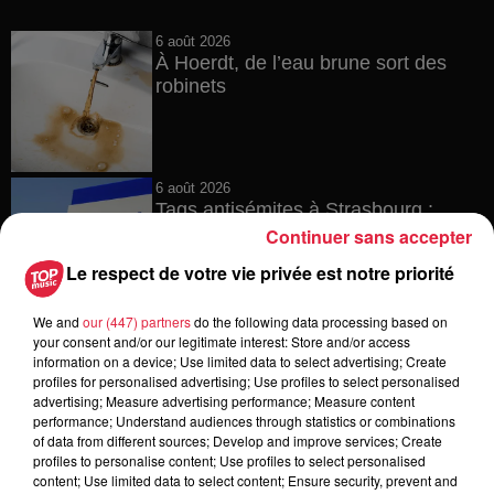
6 août 2026
À Hoerdt, de l’eau brune sort des
robinets
6 août 2026
Tags antisémites à Strasbourg :
Catherine Trautmann réagit
Continuer sans accepter
Le respect de votre vie privée est notre priorité
We and
our (447) partners
do the following data processing based on
6 août 2026
your consent and/or our legitimate interest: Store and/or access
Au zoo de Mulhouse : rencontre
information on a device; Use limited data to select advertising; Create
avec les flamants rouges
profiles for personalised advertising; Use profiles to select personalised
advertising; Measure advertising performance; Measure content
performance; Understand audiences through statistics or combinations
of data from different sources; Develop and improve services; Create
profiles to personalise content; Use profiles to select personalised
content; Use limited data to select content; Ensure security, prevent and
6 août 2026