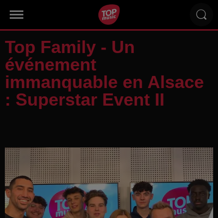
Top Family - Un
événement
immanquable en Alsace
: Superstar Event II