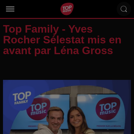
Top Family - Yves
Rocher Sélestat mis en
avant par Léna Gross