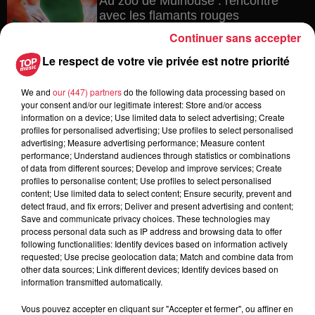
Au zoo de Mulhouse : rencontre
avec les flamants rouges
Continuer sans accepter
Le respect de votre vie privée est notre priorité
6 août 2026
We and
our (447) partners
do the following data processing based on
Les dernières infos sur la venue du
your consent and/or our legitimate interest: Store and/or access
pape à Metz en septembre
information on a device; Use limited data to select advertising; Create
profiles for personalised advertising; Use profiles to select personalised
advertising; Measure advertising performance; Measure content
performance; Understand audiences through statistics or combinations
of data from different sources; Develop and improve services; Create
5 août 2026
profiles to personalise content; Use profiles to select personalised
Europa-Park : des précisons sur
content; Use limited data to select content; Ensure security, prevent and
l’après Euro-Mir
detect fraud, and fix errors; Deliver and present advertising and content;
Save and communicate privacy choices. These technologies may
process personal data such as IP address and browsing data to offer
following functionalities: Identify devices based on information actively
requested; Use precise geolocation data; Match and combine data from
other data sources; Link different devices; Identify devices based on
information transmitted automatically.
Vous pouvez accepter en cliquant sur "Accepter et fermer", ou affiner en