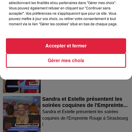
Dans la même série
sélectionnant les finalités et/ou partenaires dans "Gérer mes choix".
Vous pouvez également refuser en cliquant sur "Continuer sans
accepter". Vos préférences ne s'appliqueront que pour ce site. Vous
Thierry du Domaine Wunsch et
pouvez mettre à jour vos choix, ou retirer votre consentement à tout
Mann à Wettolsheim !
moment via le lien "Gérer les cookies" situé en bas de chaque page.
Thierry du Domaine Wunsch et Mann à
Wettolsheim !
Accepter et fermer
Fanny nous présente le festival
Gérer mes choix
Festimania !
Fanny nous présente le festival Festimania !
Sandra et Estelle présentent les
soirées coquines de l'Empreinte...
Sandra et Estelle présentent les soirées
coquines de l'Empreinte Rouge à Strasbourg
!